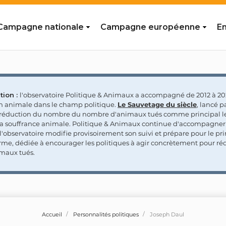
Campagne nationale
Campagne européenne
En
tion :
l'observatoire Politique & Animaux a accompagné de 2012 à 202
on animale dans le champ politique.
Le Sauvetage du siècle
, lancé p
a réduction du nombre du nombre d'animaux tués comme principal le
la souffrance animale. Politique & Animaux continue d'accompagner
'observatoire modifie provisoirement son suivi et prépare pour le p
rme, dédiée à encourager les politiques à agir concrètement pour réd
maux tués.
Accueil
Personnalités politiques
Joseph Daul