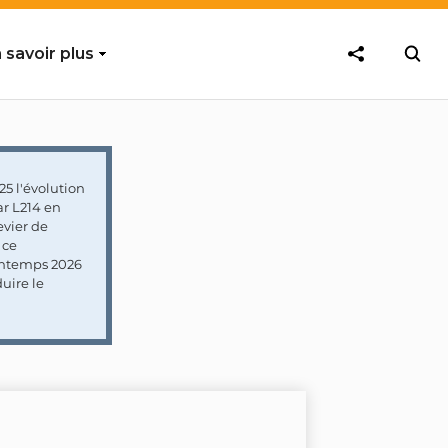
 savoir plus
5 l'évolution
ar L214 en
vier de
 ce
rintemps 2026
uire le