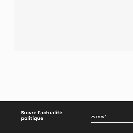
Encadrement des discours européens
promotionnels pour les produits d'origine
animale
Suivre l'actualité
politique