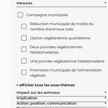
Mesures
Campagne municipale
Réduction municipale de moitié du
nombre d'animaux tués
Option végétarienne quotidienne
Deux journées végétariennes
hebdomadaires
Une journée végétalienne hebdomadaire
Promotion municipale de l'alimentation
végétale
Offre végétale lors des réceptions
+ afficher tous les sous-thèmes
officielles de la ville
Impact sur les animaux
Implication
Exclusion de l'élevage intensif des achats
Action, position, communication
publics de la ville