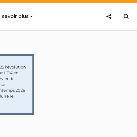
 savoir plus
5 l'évolution
ar L214 en
vier de
 ce
rintemps 2026
uire le