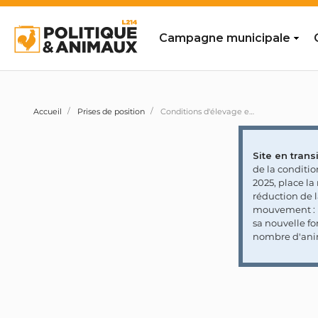
Campagne municipale
Accueil
Prises de position
Conditions d'élevage et d'abattage des poissons : le ministre de l'agriculture s'en remet à la filière piscicole plutôt que de renforcer la réglementation
Site en transi
de la conditi
2025, place l
réduction de 
mouvement : l
sa nouvelle fo
nombre d'ani