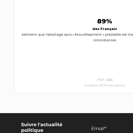
89%
des Français
estiment que l'abattage sans « étourdissement » préalable est ina
circonstances
IFOP -
2025
Fondation 30 Millions d'Amis
Suivre l'actualité
politique