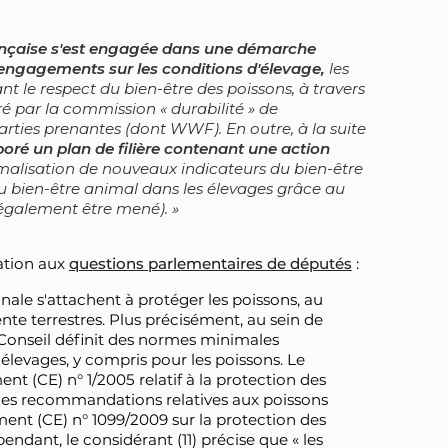
rançaise s'est engagée dans une démarche
engagements sur les conditions d'élevage,
les
ant le respect du bien-être des poissons, à travers
é par la commission « durabilité » de
parties prenantes (dont WWF). En outre, à la suite
laboré un plan de filière contenant une action
malisation de nouveaux indicateurs du bien-être
du bien-être animal dans les élevages grâce au
a également être mené).
tation aux
questions parlementaires de députés
:
le s'attachent à protéger les poissons, au
te terrestres. Plus précisément, au sein de
 Conseil définit des normes minimales
 élevages, y compris pour les poissons. Le
ent (CE) n° 1/2005 relatif à la protection des
 les recommandations relatives aux poissons
ment (CE) n° 1099/2009 sur la protection des
dant, le considérant (11) précise que « les