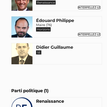
Renaissance
INTERPELLEZ-LE
Édouard Philippe
Maire (76)
Horizons
INTERPELLEZ-LE
Didier Guillaume
SE
Parti politique (1)
Renaissance