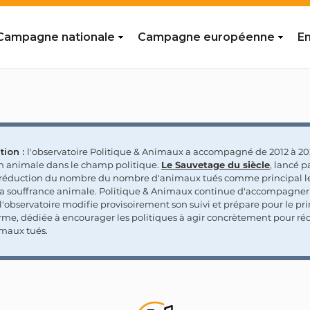
Campagne nationale
Campagne européenne
En
tion :
l'observatoire Politique & Animaux a accompagné de 2012 à 202
on animale dans le champ politique.
Le Sauvetage du siècle
, lancé p
a réduction du nombre du nombre d'animaux tués comme principal le
la souffrance animale. Politique & Animaux continue d'accompagner
'observatoire modifie provisoirement son suivi et prépare pour le p
rme, dédiée à encourager les politiques à agir concrètement pour réd
maux tués.