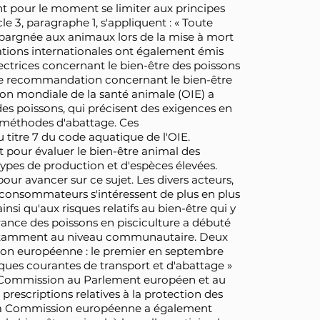
nt pour le moment se limiter aux principes
icle 3, paragraphe 1, s'appliquent : « Toute
épargnée aux animaux lors de la mise à mort
sations internationales ont également émis
ectrices concernant le bien-être des poissons
 une recommandation concernant le bien-être
tion mondiale de la santé animale (OIE) a
 des poissons, qui précisent des exigences en
 méthodes d'abattage. Ces
titre 7 du code aquatique de l'OIE.
 pour évaluer le bien-être animal des
 types de production et d'espèces élevées.
pour avancer sur ce sujet. Les divers acteurs,
et consommateurs s'intéressent de plus en plus
insi qu'aux risques relatifs au bien-être qui y
ffrance des poissons en pisciculture a débuté
s notamment au niveau communautaire. Deux
sion européenne : le premier en septembre
tiques courantes de transport et d'abattage »
a Commission au Parlement européen et au
s prescriptions relatives à la protection des
 La Commission européenne a également