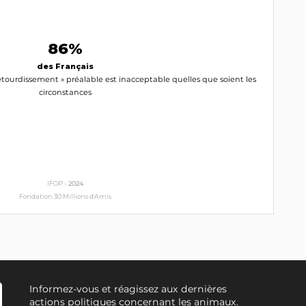
86%
des Français
étourdissement » préalable est inacceptable quelles que soient les
circonstances
IFOP -
2024
Fondation 30 Millions d'Amis
Informez-vous et réagissez aux dernières
actions politiques concernant les animaux.