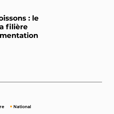
issons : le
a filière
lementation
ure
National