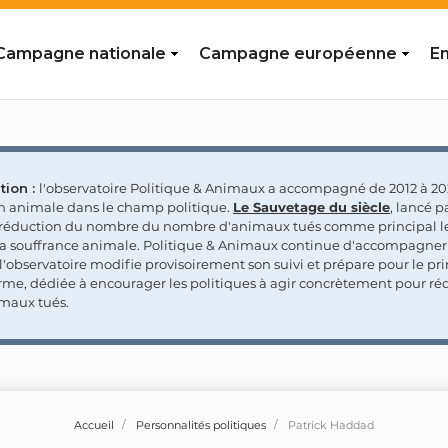
Campagne nationale
Campagne européenne
En
tion :
l'observatoire Politique & Animaux a accompagné de 2012 à 202
on animale dans le champ politique.
Le Sauvetage du siècle
, lancé p
a réduction du nombre du nombre d'animaux tués comme principal le
la souffrance animale. Politique & Animaux continue d'accompagner
'observatoire modifie provisoirement son suivi et prépare pour le p
rme, dédiée à encourager les politiques à agir concrètement pour réd
maux tués.
Accueil
Personnalités politiques
Patrick Haddad