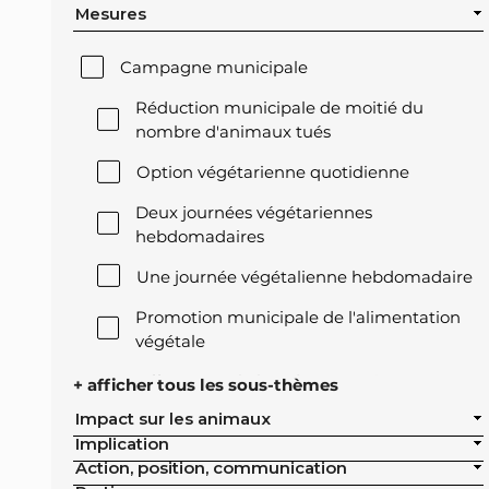
Mesures
Campagne municipale
Réduction municipale de moitié du
nombre d'animaux tués
Option végétarienne quotidienne
Deux journées végétariennes
hebdomadaires
Une journée végétalienne hebdomadaire
Promotion municipale de l'alimentation
végétale
Offre végétale lors des réceptions
+ afficher tous les sous-thèmes
officielles de la ville
Impact sur les animaux
Implication
Exclusion de l'élevage intensif des achats
Action, position, communication
publics de la ville