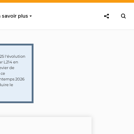
 savoir plus
5 l'évolution
ar L214 en
vier de
 ce
rintemps 2026
uire le