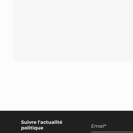
intensifs
Moratoire européen sur les élevages
piscicoles
Interdiction européenne des navires de
pêche de plus de 12 mètres
Mesures miroirs pour l'élevage
Mesures miroirs pour la pêche
Principe européen de réciprocité pour les
navires
Interdiction européenne des élevages
d’insectes
Réduction de 50% des produits d'origine
animale dans l'UE
Suivre l'actualité
Exclusion de la TVA pour les alternatives
politique
végétales