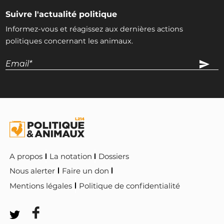
France Jamet
Suivre l'actualité politique
Eurodéputée
RN
Informez-vous et réagissez aux dernières actions
INTERPELLEZ-LA
politiques concernant les animaux.
Brice Hortefeux
LR
INTERPELLEZ-LE
Thierry Mariani
Eurodéputé
RN
INTERPELLEZ-LE
A propos
La notation
Dossiers
Nous alerter
Faire un don
Nicolas Bay
Mentions légales
Politique de confidentialité
Eurodéputé
Reconquête !
INTERPELLEZ-LE