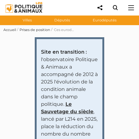
Villes
Députés
Eurodéputés
Accueil
Prises de position
Ces eurodéputés ont voté contre l'amendement 3 portant des mesures visant à réduire les prises accessoires de dauphins et de marsouins (adopté)
Site en transition :
l'observatoire Politique
& Animaux a
accompagné de 2012 à
2025 l'évolution de la
condition animale
dans le champ
politique.
Le
Sauvetage du siècle
,
lancé par L214 en 2025,
place la réduction du
nombre du nombre