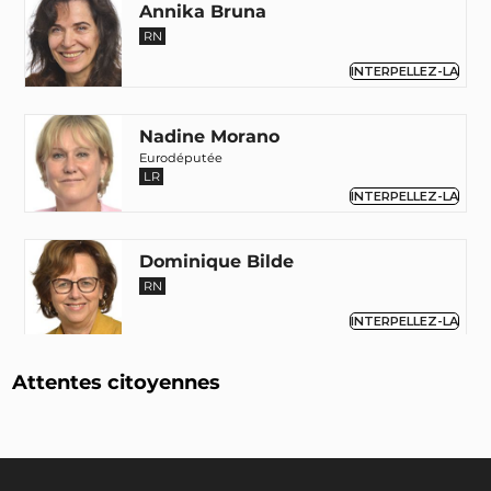
Annika Bruna
RN
INTERPELLEZ-LA
Nadine Morano
Eurodéputée
LR
INTERPELLEZ-LA
Dominique Bilde
RN
INTERPELLEZ-LA
Attentes citoyennes
François-Xavier Bellamy
Eurodéputé
LR
INTERPELLEZ-LE