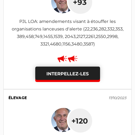
+93
PJL LOA: amendements visant à étouffer les
organisations lanceuses d'alerte (22,236,282,332,353,
389,458,749,1455,1539, 2043,2127,2261,2550,2998,
3321,4680,1156,3480,3587)
INTERPELLEZ-LES
ÉLEVAGE
17/10/2023
+120