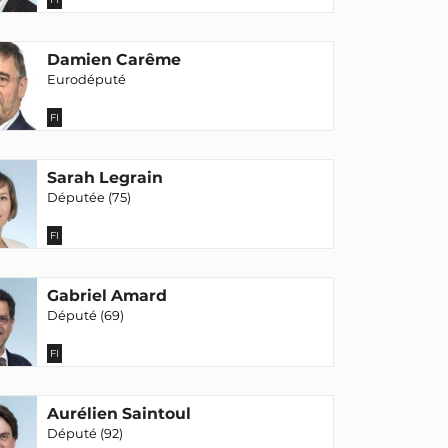
Damien Carême
Eurodéputé
FI
Sarah Legrain
Députée (75)
FI
Gabriel Amard
Député (69)
FI
Aurélien Saintoul
Député (92)