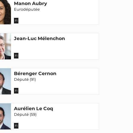
Manon Aubry
Eurodéputée
FI
Jean-Luc Mélenchon
FI
Bérenger Cernon
Député (91)
FI
Aurélien Le Coq
Député (59)
FI