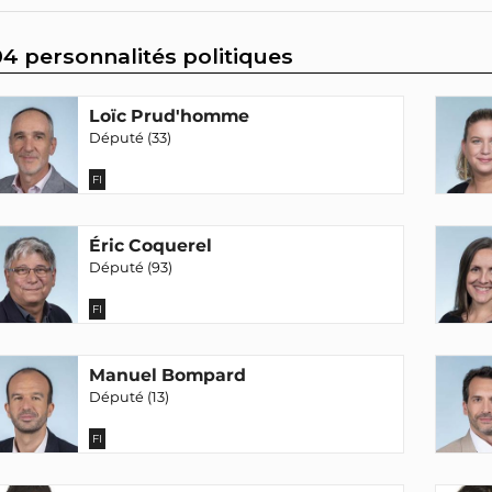
04 personnalités politiques
Loïc Prud'homme
Député (33)
FI
Éric Coquerel
Député (93)
FI
Manuel Bompard
Député (13)
FI