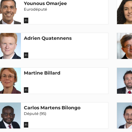
Younous Omarjee
Eurodéputé
FI
Adrien Quatennens
FI
Martine Billard
FI
Carlos Martens Bilongo
Député (95)
FI