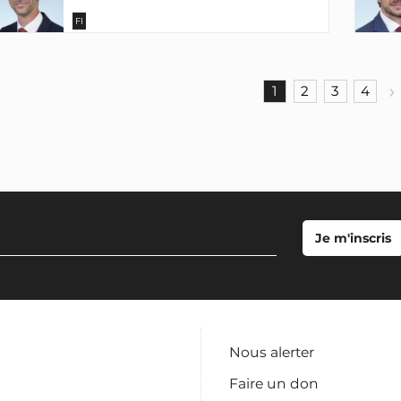
FI
1
2
3
4
Nous alerter
Faire un don