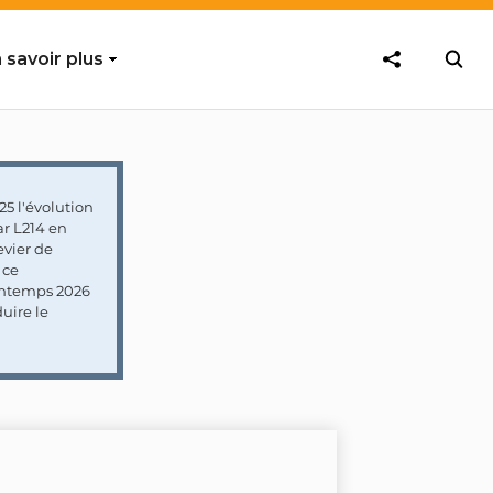
 savoir plus
5 l'évolution
ar L214 en
vier de
 ce
rintemps 2026
uire le