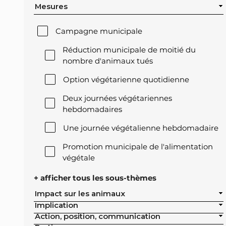
Mesures
Campagne municipale
Réduction municipale de moitié du
nombre d'animaux tués
Option végétarienne quotidienne
Deux journées végétariennes
hebdomadaires
Une journée végétalienne hebdomadaire
Promotion municipale de l'alimentation
végétale
Offre végétale lors des réceptions
+ afficher tous les sous-thèmes
officielles de la ville
Impact sur les animaux
Implication
Exclusion de l'élevage intensif des achats
Action, position, communication
publics de la ville