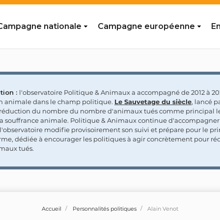
Campagne nationale
Campagne européenne
En
tion :
l'observatoire Politique & Animaux a accompagné de 2012 à 202
on animale dans le champ politique.
Le Sauvetage du siècle
, lancé p
a réduction du nombre du nombre d'animaux tués comme principal le
la souffrance animale. Politique & Animaux continue d'accompagner
'observatoire modifie provisoirement son suivi et prépare pour le p
rme, dédiée à encourager les politiques à agir concrètement pour réd
maux tués.
Accueil
Personnalités politiques
Alain Venot