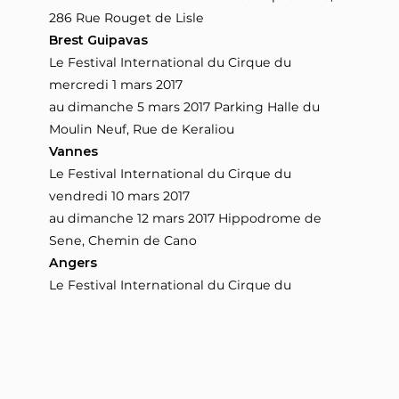
286 Rue Rouget de Lisle
Brest Guipavas
Le Festival International du Cirque du
mercredi 1 mars 2017
au dimanche 5 mars 2017 Parking Halle du
Moulin Neuf, Rue de Keraliou
Vannes
Le Festival International du Cirque du
vendredi 10 mars 2017
au dimanche 12 mars 2017 Hippodrome de
Sene, Chemin de Cano
Angers
Le Festival International du Cirque du
Lire la suite
vendredi 17 mars 2017
au dimanche 19 mars 2017 Hippodrome
d'Angers, Chemin de la Chabolais
Sources
Blois
site du cirque Medrano (tournée)
Le Festival International du Cirque du mardi 21