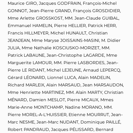
Maurice GIRO, Jacques GODFRAIN, François-Michel
GONNOT, Jean-Pierre GRAND, François GROSDIDIER,
Mme Arlette GROSSKOST, MM. Jean-Claude GUIBAL,
Emmanuel HAMELIN, Pierre HELLIER, Patrick HERR,
Francis HILLMEYER, Michel HUNAULT, Christian
JEANJEAN, Mme Maryse JOISSAINS-MASINI, M. Didier
JULIA, Mme Nathalie KOSCIUSKO-MORIZET, MM.
Patrick LABAUNE, Jean-Christophe LAGARDE, Mme
Marguerite LAMOUR, MM. Pierre LASBORDES, Jean-
Pierre LE RIDANT, Michel LEJEUNE, Arnaud LEPERCQ,
Gérard LÉONARD, Lionnel LUCA, Alain MADELIN,
Richard MARLEIX, Alain MARSAUD, Jean MARSAUDON,
Mme Henriette MARTINEZ, MM. Alain MARTY, Christian
MÉNARD, Damien MESLOT, Pierre MICAUX, Mmes
Marie-Anne MONTCHAMP, Nadine MORANO, MM.
Pierre MOREL-A-L'HUISSIER, Etienne MOURRUT, Jean-
Marc NESME, Jean-Marc NUDANT, Dominique PAILLÉ,
Robert PANDRAUD, Jacques PÉLISSARD, Bernard