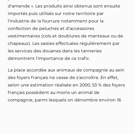
d'amende ». Les produits ainsi obtenus sont ensuite
importés puis utilisés sur notre territoire par
l'industrie de la fourrure notamment pour la
confection de peluches et d'accessoires
vestimentaires (cols et doublures de manteaux ou de
chapeaux). Les saisies effectuées régulièrement par
les services des douanes dans les tanneries
démontrent l'importance de ce trafic.
La place accordée aux animaux de compagnie au sein
des foyers français ne cesse de s'accroître. En effet,
selon une estimation réalisée en 2000, 53 % des foyers
français possèdent au moins un animal de
compagnie, parmi lesquels on dénombre environ 16
millions de chiens et de chats. C'est pourquoi la
France a reconnu très tôt, aux animaux domestiques,
Lire la suite
le caractère d'êtres sensibles (article L. 214-1 du code
rural résultant de la loi no 76-629 du 10 juillet 1976).