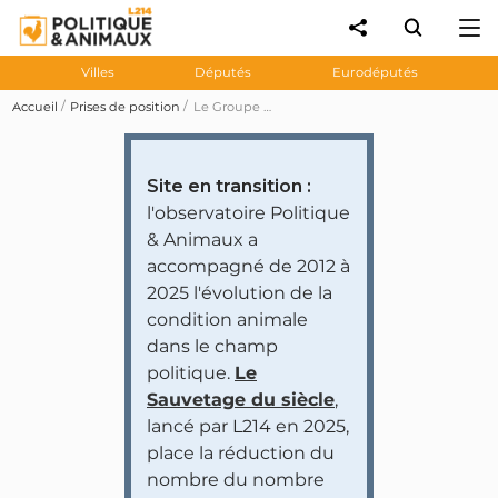
Villes
Députés
Eurodéputés
Accueil
Prises de position
Le Groupe d'études Corrida invite l'ONCT à l'Assemblée pour présenter son plan de défense de la corrida
Site en transition :
l'observatoire Politique
& Animaux a
accompagné de 2012 à
2025 l'évolution de la
condition animale
dans le champ
politique.
Le
Sauvetage du siècle
,
lancé par L214 en 2025,
place la réduction du
nombre du nombre