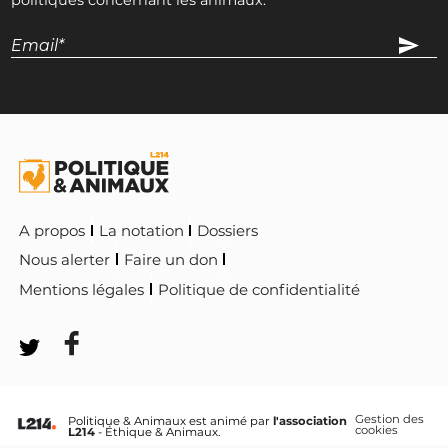
INTERPELLEZ-LE
Catherine Chabaud
MoDem
INTERPELLEZ-LA
Geoffroy Didier
LR
A propos
La notation
Dossiers
INTERPELLEZ-LE
Nous alerter
Faire un don
Mentions légales
Politique de confidentialité
Bernard Guetta
Eurodéputé
Renaissance
INTERPELLEZ-LE
Agnès Evren
Gestion des
Politique & Animaux est animé par
l'association
cookies
Sénatrice (75), Conseil de Paris
L214
- Éthique & Animaux.