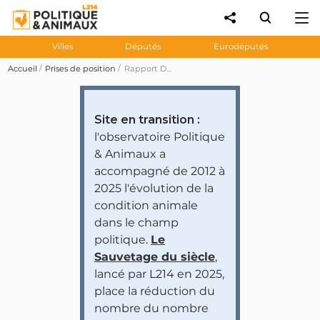
Villes
Députés
Eurodéputés
Accueil
Prises de position
Rapport Decerle : ces eurodéputés ont voté contre l'amendement 1 soulignant que l'abattage sans «étourdissement» augmente les souffrances des animaux
Site en transition :
l'observatoire Politique
& Animaux a
accompagné de 2012 à
2025 l'évolution de la
condition animale
dans le champ
politique.
Le
Sauvetage du siècle
,
lancé par L214 en 2025,
place la réduction du
nombre du nombre