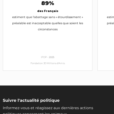
INTERPELLEZ-LA
89%
des Français
Irène Tolleret
estiment que l'abattage sans « étourdissement »
esti
Renaissance, TdP
préalable est inacceptable quelles que soient les
préa
circonstances
INTERPELLEZ-LA
Ilana Cicurel
Renaissance
IFOP -
2025
INTERPELLEZ-LA
Fondation 30 Millions d'Amis
Pascal Canfin
Eurodéputé
Renaissance
INTERPELLEZ-LE
Suivre l'actualité politique
Brice Hortefeux
Informez-vous et réagissez aux dernières actions
LR
politiques concernant les animaux.