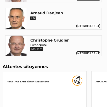
Arnaud Danjean
LR
INTERPELLEZ-LE
Christophe Grudler
Eurodéputé
MoDem
INTERPELLEZ-LE
Attentes citoyennes
Pierre Karleskind
Renaissance
INTERPELLEZ-LE
ABATTAGE SANS ÉTOURDISSEMENT
ABATTAG
Sylvie Brunet
MoDem