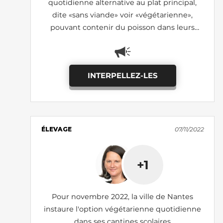
quotidienne alternative au plat principal,
dite «sans viande» voir «végétarienne»,
pouvant contenir du poisson dans leurs
cantines scolaires (état des lieux 2024)
INTERPELLEZ-LES
ÉLEVAGE
07/11/2022
+1
Pour novembre 2022, la ville de Nantes
instaure l'option végétarienne quotidienne
dans ses cantines scolaires