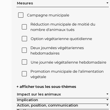
Mesures
Campagne municipale
Réduction municipale de moitié du
nombre d'animaux tués
Option végétarienne quotidienne
Deux journées végétariennes
hebdomadaires
Une journée végétalienne hebdomadaire
Promotion municipale de l'alimentation
végétale
Offre végétale lors des réceptions
+ afficher tous les sous-thèmes
officielles de la ville
Impact sur les animaux
Implication
Exclusion de l'élevage intensif des achats
Action, position, communication
publics de la ville