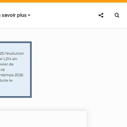
 savoir plus
5 l'évolution
ar L214 en
vier de
 ce
rintemps 2026
uire le