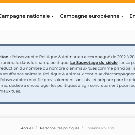
Campagne nationale
Campagne européenne
En
tion :
l'observatoire Politique & Animaux a accompagné de 2012 à 202
on animale dans le champ politique.
Le Sauvetage du siècle
, lancé p
a réduction du nombre du nombre d'animaux tués comme principal le
la souffrance animale. Politique & Animaux continue d'accompagner
'observatoire modifie provisoirement son suivi et prépare pour le p
rme, dédiée à encourager les politiques à agir concrètement pour réd
maux tués.
Accueil
Personnalités politiques
Johanna Rolland