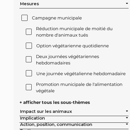
Mesures
Campagne municipale
Réduction municipale de moitié du
nombre d'animaux tués
Option végétarienne quotidienne
Deux journées végétariennes
hebdomadaires
Une journée végétalienne hebdomadaire
Promotion municipale de l'alimentation
végétale
Offre végétale lors des réceptions
+ afficher tous les sous-thèmes
officielles de la ville
Impact sur les animaux
Implication
Exclusion de l'élevage intensif des achats
Action, position, communication
publics de la ville