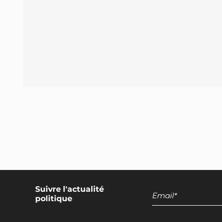
Encadrement des discours européens
promotionnels pour les produits d'origine
animale
Suivre l'actualité
politique