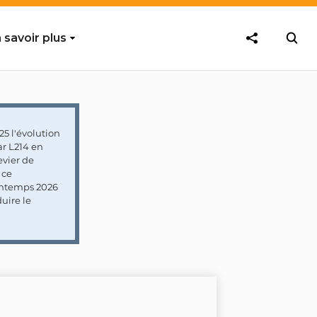
 savoir plus
5 l'évolution
ar L214 en
vier de
 ce
rintemps 2026
uire le