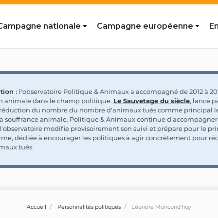
Campagne nationale
Campagne européenne
En
tion :
l'observatoire Politique & Animaux a accompagné de 2012 à 202
on animale dans le champ politique.
Le Sauvetage du siècle
, lancé p
a réduction du nombre du nombre d'animaux tués comme principal le
la souffrance animale. Politique & Animaux continue d'accompagner
'observatoire modifie provisoirement son suivi et prépare pour le p
rme, dédiée à encourager les politiques à agir concrètement pour réd
maux tués.
Accueil
Personnalités politiques
Léonore Moncond'huy