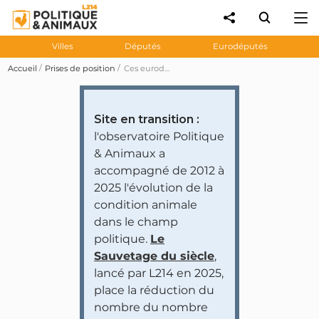
Villes
Députés
Eurodéputés
Accueil
Prises de position
Ces eurodéputés ont voté pour l'amendement 11 visant à limiter les sennes de fond, les filets dérivants et les DCP (rejeté)
Site en transition :
l'observatoire Politique
& Animaux a
accompagné de 2012 à
2025 l'évolution de la
condition animale
dans le champ
politique.
Le
Sauvetage du siècle
,
lancé par L214 en 2025,
place la réduction du
nombre du nombre