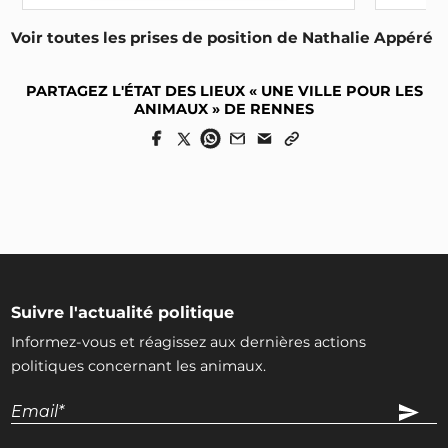
Comment atteindre cet objectif ?
Voir toutes les prises de position de Nathalie Appéré
Objectif n°13 : - / 1 pt
Intégrer dans un document cadre un
objectif
PARTAGEZ L'ÉTAT DES LIEUX « UNE VILLE POUR LES
d'exclusion des produits issus de la pisciculture
ANIMAUX » DE RENNES
de la commande publique
de la ville
Comment atteindre cet objectif ?
Objectif n°14 : - / 0.5 pt
Déclarer mettre en place des
buffets
végétariens
pour les réceptions officielles de la
ville
Comment atteindre cet objectif ?
Suivre l'actualité politique
Informez-vous et réagissez aux dernières actions
Objectif n°15 : 1 / 1 pt
politiques concernant les animaux.
Déclarer proscrire
le foie gras
lors des réceptions
officielles de la ville
Sources :