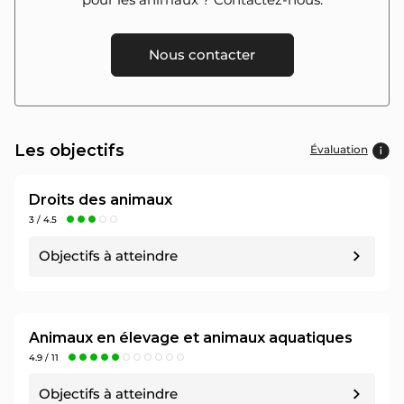
Nous contacter
Les objectifs
Évaluation
Droits des animaux
3 / 4.5
Objectifs à atteindre
Objectif n°1 : 1 / 1 pt
Attribuer une
délégation condition animale
à
une ou un membre du Conseil municipal
Animaux en élevage et animaux aquatiques
4.9 / 11
Sources :
https://www.politique-animaux.fr/droit-animal/ces-maires-ont-
Objectifs à atteindre
attribue-une-delegation-condition-animale-un-membre-du-