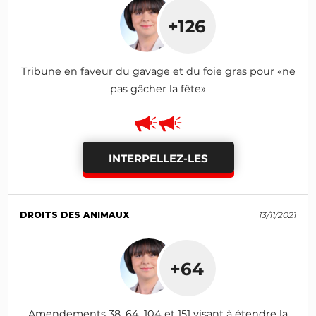
+126
Tribune en faveur du gavage et du foie gras pour «ne
pas gâcher la fête»
INTERPELLEZ-LES
DROITS DES ANIMAUX
13/11/2021
+64
Amendements 38, 64, 104 et 151 visant à étendre la