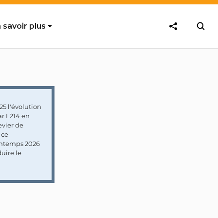
 savoir plus
5 l'évolution
ar L214 en
vier de
 ce
rintemps 2026
uire le