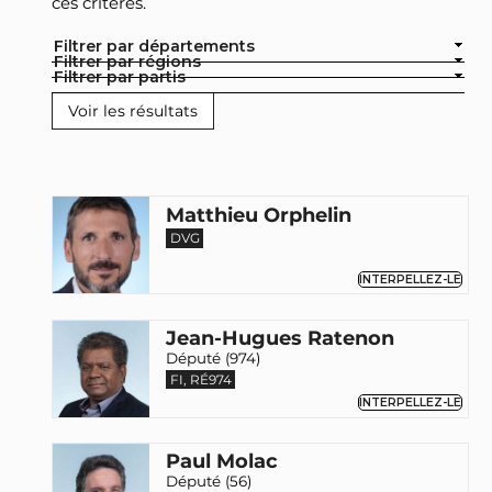
ces critères.
Filtrer par départements
Filtrer par régions
Filtrer par partis
Matthieu Orphelin
DVG
INTERPELLEZ-LE
Jean-Hugues Ratenon
Député (974)
FI, RÉ974
INTERPELLEZ-LE
Paul Molac
Député (56)