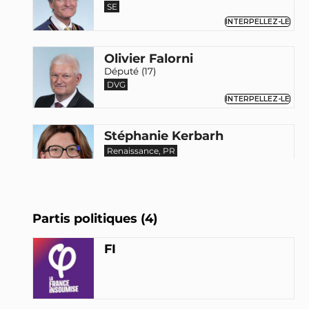
SE
INTERPELLEZ-LE
Olivier Falorni
Député (17)
DVG
INTERPELLEZ-LE
Stéphanie Kerbarh
Renaissance, PR
INTERPELLEZ-LA
Alexis Corbière
Partis politiques (4)
Député (93)
DVG
FI
INTERPELLEZ-LE
Claudia Rouaux
Députée (35)