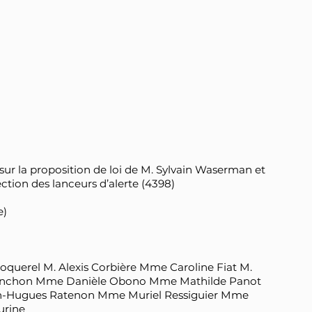
 sur la proposition de loi de M. Sylvain Waserman et
ection des lanceurs d’alerte (4398)
e)
oquerel M. Alexis Corbière Mme Caroline Fiat M.
élenchon Mme Danièle Obono Mme Mathilde Panot
n-Hugues Ratenon Mme Muriel Ressiguier Mme
urine