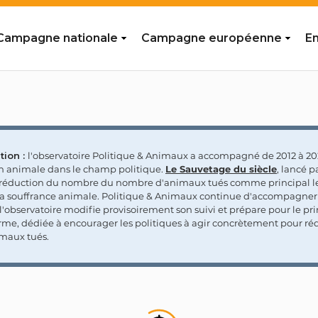
Campagne nationale
Campagne européenne
En
tion :
l'observatoire Politique & Animaux a accompagné de 2012 à 202
on animale dans le champ politique.
Le Sauvetage du siècle
, lancé p
a réduction du nombre du nombre d'animaux tués comme principal le
la souffrance animale. Politique & Animaux continue d'accompagner
'observatoire modifie provisoirement son suivi et prépare pour le p
rme, dédiée à encourager les politiques à agir concrètement pour réd
maux tués.