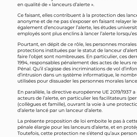
en qualité de « lanceurs d’alerte ».
Ce faisant, elles contribuent à la protection des lan
anonyme et de ne pas s’exposer en faisant relayer leu
également d’encourager l’alerte, les études universi
employés sont plus enclins à lancer l’alerte lorsqu’es
Pourtant, en dépit de ce rôle, les personnes morales
protections instituées par le statut de lanceur d’aler
faire l’objet sont nombreuses. En particulier, ces de
1994, responsables pénalement des actes de leurs rep
Pénal. Qu’il s’agisse des incriminations de vol d’inf
d’intrusion dans un système informatique, le nombre
utilisées pour dissuader les personnes morales lanc
En parallèle, la directive européenne UE 2019/1937 a 
acteurs de l’alerte, en particulier les facilitateurs (p
(collègues et famille), ouvrant la voie à une protec
d’alerte lancé par un lanceur d’alerte.
La présente proposition de loi emboite le pas à cet
pénale élargie pour les lanceurs d’alerte, et en proté
Toutefois, cette protection ne s’étend qu’aux perso