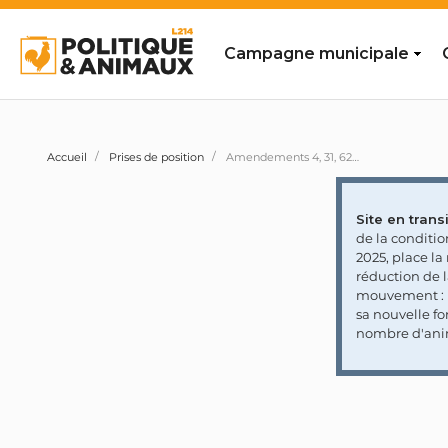
Campagne municipale
Accueil
Prises de position
Amendements 4, 31, 62, 63, 102 et 146 visant à étendre le statut de lanceur d'alerte aux personnes morales à but non lucratif (rejetés)
Site en transi
de la conditi
2025, place l
réduction de 
mouvement : l
sa nouvelle fo
nombre d'ani