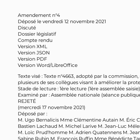
Amendement n°4
Déposé le vendredi 12 novembre 2021
Discuté
Dossier législatif
Compte rendu
Version XML
Version JSON
Version PDF
Version Word/LibreOffice
Texte visé : Texte n°4663, adopté par la commission,
plusieurs de ses collègues visant à améliorer la prot
Stade de lecture : 1ère lecture (1ère assemblée saisie)
Examiné par : Assemblée nationale (séance publiqu
REJETÉ
(mercredi 17 novembre 2021)
Déposé par :
M. Ugo Bernalicis Mme Clémentine Autain M. Éric C
Bastien Lachaud M. Michel Larive M. Jean-Luc M
M. Loïc Prud'homme M. Adrien Quatennens M. Jea
Sabine Rubin M. François Ruffin Mme Bénédicte Ta