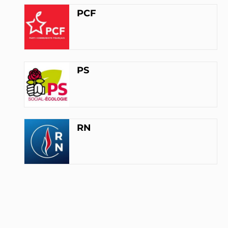
PS
PCF
INTERPELLEZ-LA
Alain David
Député (33)
PS
PS
INTERPELLEZ-LE
Caroline Fiat
FI
RN
INTERPELLEZ-LA
Bertrand Pancher
PR
INTERPELLEZ-LE
François Ruffin
Député (80)