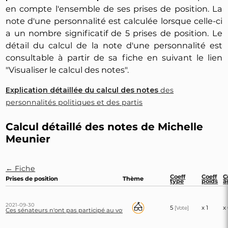
en compte l'ensemble de ses prises de position. La
note d'une personnalité est calculée lorsque celle-ci
a un nombre significatif de 5 prises de position. Le
détail du calcul de la note d'une personnalité est
consultable à partir de sa fiche en suivant le lien
"Visualiser le calcul des notes".
Explication détaillée du calcul des notes
des
personnalités politiques et des partis
Calcul détaillé des notes de Michelle
Meunier
← Fiche
Coeff
Coeff
C
Prises de position
Thème
type
poids
â
2021-09-30
5
x 1
x
[Vote]
Ces sénateurs n'ont pas participé au vote sur l'abolition des corridas et de