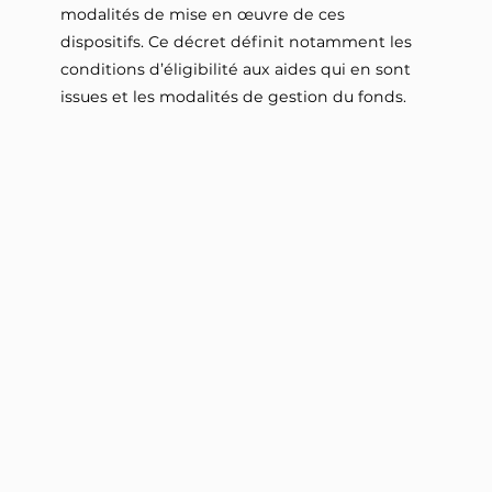
modalités de mise en œuvre de ces
dispositifs. Ce décret définit notamment les
conditions d’éligibilité aux aides qui en sont
issues et les modalités de gestion du fonds.
II. – Les éventuelles conséquences financières
résultant pour l’État de la présente loi sont
compensées, à due concurrence, par la
création de taxes additionnelles aux droits
mentionnés aux articles 575 et 575 A du code
général des impôts.
Lire la suite
Crédits
Soumis par
Thierry Lherm
Sources