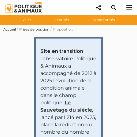
Villes
Députés
Eurodéputés
Accueil
Prises de position
Proposition de loi sénatoriale 530 visant à instaurer un moratoire sur l'élevage intensif et à mettre fin au broyage des poussins
Site en transition :
l'observatoire Politique
& Animaux a
accompagné de 2012 à
2025 l'évolution de la
condition animale
dans le champ
politique.
Le
Sauvetage du siècle
,
lancé par L214 en 2025,
place la réduction du
nombre du nombre