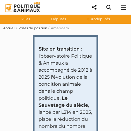
Villes
Députés
Eurodéputés
Accueil
Prises de position
Amendement 186 visant à instaurer une autorité du ministère de l'Agriculture sur l'Office français de la biodiversité
Site en transition :
l'observatoire Politique
& Animaux a
accompagné de 2012 à
2025 l'évolution de la
condition animale
dans le champ
politique.
Le
Sauvetage du siècle
,
lancé par L214 en 2025,
place la réduction du
nombre du nombre