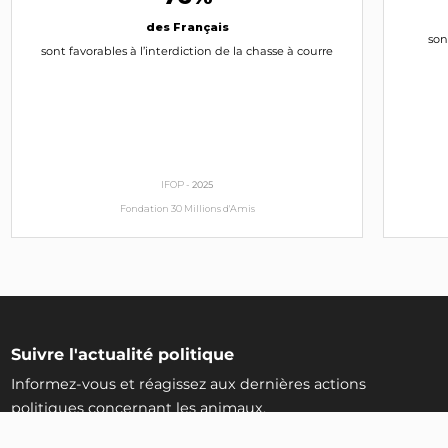
Emmanuelle Anthoine
des Français
son
LR
sont favorables à l’interdiction de la chasse à courre
INTERPELLEZ-LA
Jean-Louis Masson (1954)
Pdt département (83)
LR
IFOP -
2025
INTERPELLEZ-LE
Fondation 30 Millions d'Amis
Frédéric Reiss
LR
INTERPELLEZ-LE
Suivre l'actualité politique
Véronique Louwagie
Informez-vous et réagissez aux dernières actions
Députée (61)
LR
politiques concernant les animaux.
INTERPELLEZ-LA