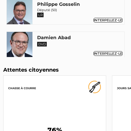
Philippe Gosselin
Député (50)
LR
INTERPELLEZ-LE
Damien Abad
DVD
INTERPELLEZ-LE
Attentes citoyennes
Valérie Bazin-Malgras
Députée (10)
LR
INTERPELLEZ-LA
CHASSE À COURRE
JOURS S
Sébastien Leclerc
LR
INTERPELLEZ-LE
76%