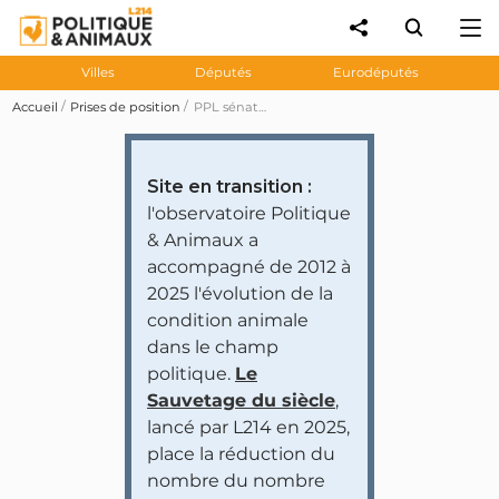
Villes
Députés
Eurodéputés
Accueil
Prises de position
PPL sénatoriale n°475: 55 sénateurs ont voté contre l'amendement n°1 s'opposant à l'interdiction des corridas et des combats de coqs en présence de mineurs de moins de seize ans (adopté)
Site en transition :
l'observatoire Politique
& Animaux a
accompagné de 2012 à
2025 l'évolution de la
condition animale
dans le champ
politique.
Le
Sauvetage du siècle
,
lancé par L214 en 2025,
place la réduction du
nombre du nombre