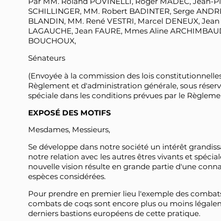
Par MM. Roland POVINELLI, Roger MADEC, Jean-Pi
SCHILLINGER, MM. Robert BADINTER, Serge ANDRE
BLANDIN, MM. René VESTRI, Marcel DENEUX, Jean 
LAGAUCHE, Jean FAURE, Mmes Aline ARCHIMBAUD, 
BOUCHOUX,
Sénateurs
(Envoyée à la commission des lois constitutionnelles,
Règlement et d'administration générale, sous réser
spéciale dans les conditions prévues par le Règleme
EXPOSÉ DES MOTIFS
Mesdames, Messieurs,
Se développe dans notre société un intérêt grandiss
notre relation avec les autres êtres vivants et spé
nouvelle vision résulte en grande partie d'une conna
espèces considérées.
Pour prendre en premier lieu l'exemple des combat
combats de coqs sont encore plus ou moins légaleme
derniers bastions européens de cette pratique.