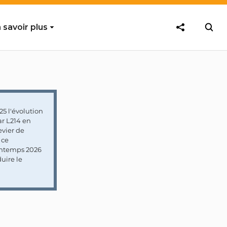
 savoir plus
5 l'évolution
ar L214 en
vier de
 ce
rintemps 2026
uire le