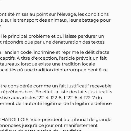
nt été mises au point sur l'élevage, les conditions
os, sur le transport des animaux, leur abattage pour
n.
ci le principal problème et qui laisse perdurer un
nt répondre que par une dénaturation des textes.
de l'ancien code, incrimine et réprime le délit d'acte
tifs. À titre d'exception, l'article prévoit un fait
e taureaux lorsque existe une tradition locale
ocalités où une tradition ininterrompue peut être
être considérée comme un fait justificatif recevable
épréhensibles. En effet, la liste des faits justificatifs
ive aux articles 122-4, 122-5, L122-6 et 122-7 du
dement de l'autorité légitime, de la légitime défense
 CHAROLLOIS, Vice-président au tribunal de grande
 prononcées jusqu'à ce jour ont manifestement