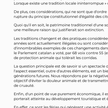
Lorsque existe une tradition locale ininterrompue »
De plus, ces considérations, qui ne sont que d'ordr
rupture du principe constitutionnel d'égalité des cit
Quoi qu'il en soit, le patrimoine traditionnel d'une so
une meilleure raison qui justifierait son extinction.
Les traditions changent et des pratiques considéré
années sont actuellement illégales ou sont considé
d'innombrables exemples de ces changements dans tou
le Parlement catalan a voté, par 68 voix contre 55 (et 
de protection animale qui tolérait les corridas.
La question principale est de savoir si un spectacle 
l'aspect essentiel, outre d'autres éléments, est un bi
générations futures. Nous répondons par la négative
objectif d'éviter la douleur animale et de transmet
de cruauté.
Enfin, d'un point de vue purement économique, il est
porterait atteinte au développement touristique et 
En effet, ce sont les férias qui génèrent une activit