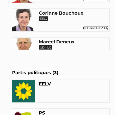
Corinne Bouchoux
EELV
INTERPELLEZ-LA
Marcel Deneux
UDI, LC
Leila Aïchi
Partis politiques (3)
SE
EELV
INTERPELLEZ-LA
Roland Povinelli
PS
PS