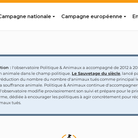
Campagne nationale
Campagne européenne
En
tion :
l'observatoire Politique & Animaux a accompagné de 2012 à 202
on animale dans le champ politique.
Le Sauvetage du siècle
, lancé p
a réduction du nombre du nombre d'animaux tués comme principal le
la souffrance animale. Politique & Animaux continue d'accompagner
'observatoire modifie provisoirement son suivi et prépare pour le p
rme, dédiée à encourager les politiques à agir concrètement pour réd
maux tués.