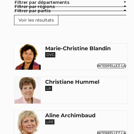
Filtrer par départements
Filtrer par régions
Filtrer par partis
Marie-Christine Blandin
DVG
INTERPELLEZ-LA
Christiane Hummel
LR
Aline Archimbaud
LPÉ
INTERPELLEZ-LA