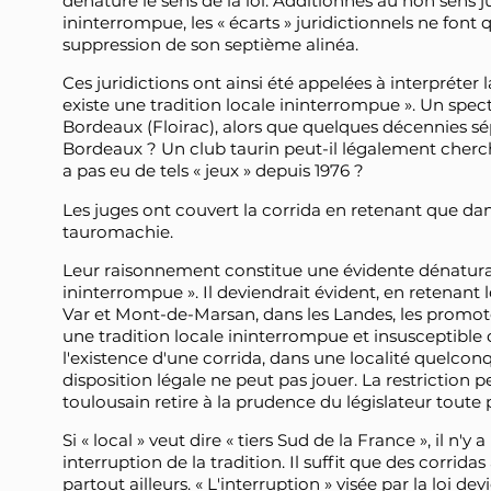
dénaturé le sens de la loi. Additionnés au non sens j
ininterrompue, les « écarts » juridictionnels ne font q
suppression de son septième alinéa.
Ces juridictions ont ainsi été appelées à interpréter 
existe une tradition locale ininterrompue ». Un spect
Bordeaux (Floirac), alors que quelques décennies sé
Bordeaux ? Un club taurin peut-il légalement chercher
a pas eu de tels « jeux » depuis 1976 ?
Les juges ont couvert la corrida en retenant que dan
tauromachie.
Leur raisonnement constitue une évidente dénaturatio
ininterrompue ». Il deviendrait évident, en retenant l
Var et Mont-de-Marsan, dans les Landes, les promote
une tradition locale ininterrompue et insusceptible de 
l'existence d'une corrida, dans une localité quelcon
disposition légale ne peut pas jouer. La restriction p
toulousain retire à la prudence du législateur toute 
Si « local » veut dire « tiers Sud de la France », il n'
interruption de la tradition. Il suffit que des corrida
partout ailleurs. « L'interruption » visée par la loi d