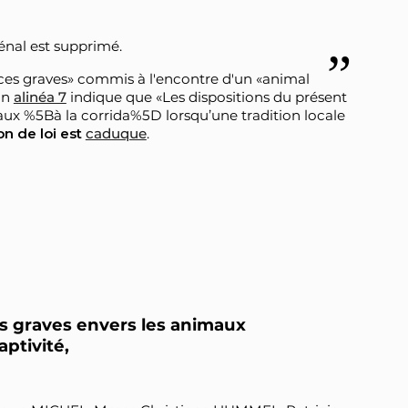
pénal est supprimé.
évices graves» commis à l'encontre d'un «animal
on
alinéa 7
indique que «Les dispositions du présent
eaux %5Bà la corrida%5D lorsqu’une tradition locale
on de loi est
caduque
.
ces graves envers les animaux
ptivité,