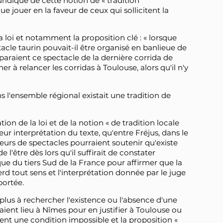
uridique de cette notion de « tradition
ue jouer en la faveur de ceux qui sollicitent la
la loi et notamment la proposition clé : « lorsque
acle taurin pouvait-il être organisé en banlieue de
paraient ce spectacle de la dernière corrida de
 à relancer les corridas à Toulouse, alors qu'il n'y
s l'ensemble régional existait une tradition de
n de la loi et de la notion « de tradition locale
eur interprétation du texte, qu'entre Fréjus, dans le
urs de spectacles pourraient soutenir qu'existe
l'être dès lors qu'il suffirait de constater
que du tiers Sud de la France pour affirmer que la
erd tout sens et l'interprétation donnée par le juge
portée.
y a plus à rechercher l'existence ou l'absence d'une
s aient lieu à Nîmes pour en justifier à Toulouse ou
evient une condition impossible et la proposition «