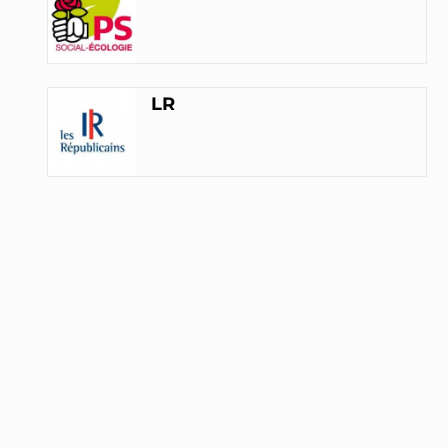
Jean Desessard
EELV
LR
INTERPELLEZ-LE
Patricia Schillinger
Sénatrice (68)
Renaissance
INTERPELLEZ-LA
Joël Labbé
SE
INTERPELLEZ-LE
Serge Lagauche
PS