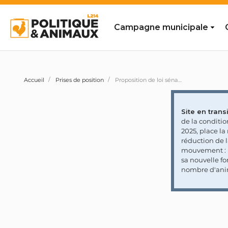
Campagne municipale
Accueil
Prises de position
Proposition de loi sénatoriale 493 visant à abolir les corridas et les combats de coqs
Site en transi
de la conditi
2025, place l
réduction de 
mouvement : l
sa nouvelle fo
nombre d'ani