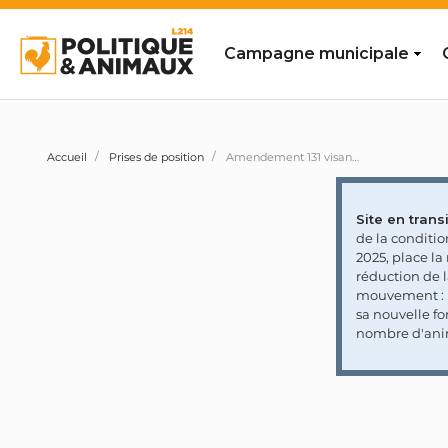
Campagne municipale
Accueil
Prises de position
Amendement 131 visant notamment à réprimer les lanceurs d'alerte qui filment la réalité des élevages ainsi que la critique de ce modèle d'élevage
Site en transi
de la conditi
2025, place l
réduction de 
mouvement : l
sa nouvelle fo
nombre d'ani