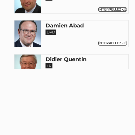
INTERPELLEZ-LE
Damien Abad
DVD
INTERPELLEZ-LE
Didier Quentin
LR
INTERPELLEZ-LE
Mansour Kamardine
LR
INTERPELLEZ-LE
Bernard Perrut
LR