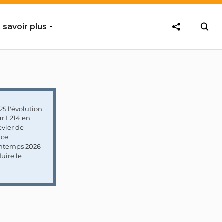
 savoir plus
5 l'évolution
ar L214 en
vier de
 ce
rintemps 2026
uire le