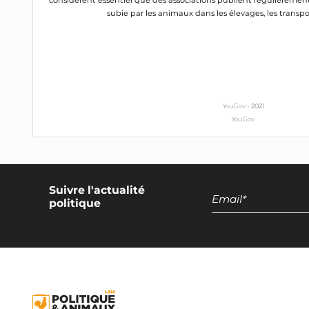
considèrent essentiel que des associations publient régulièremen
subie par les animaux dans les élevages, les transpor
YouGov -
2021
YouGov
Suivre l'actualité
politique