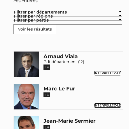
ces critères.
Filtrer par départements
Filtrer par régions
Filtrer par partis
Arnaud Viala
Pdt département (12)
LR
INTERPELLEZ-LE
Marc Le Fur
LR
INTERPELLEZ-LE
Jean-Marie Sermier
LR