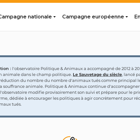
Campagne nationale
Campagne européenne
En
tion :
l'observatoire Politique & Animaux a accompagné de 2012 à 202
on animale dans le champ politique.
Le Sauvetage du siècle
, lancé p
a réduction du nombre du nombre d'animaux tués comme principal le
la souffrance animale. Politique & Animaux continue d'accompagner
'observatoire modifie provisoirement son suivi et prépare pour le p
rme, dédiée à encourager les politiques à agir concrètement pour réd
maux tués.