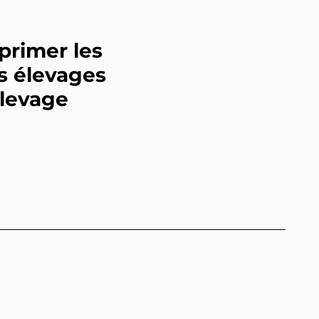
rimer les
es élevages
élevage