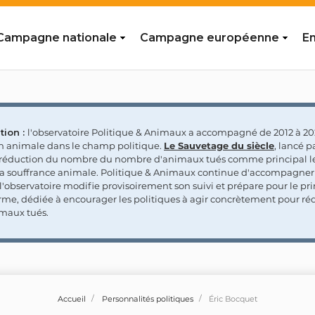
Campagne nationale
Campagne européenne
En
tion :
l'observatoire Politique & Animaux a accompagné de 2012 à 202
on animale dans le champ politique.
Le Sauvetage du siècle
, lancé p
a réduction du nombre du nombre d'animaux tués comme principal le
la souffrance animale. Politique & Animaux continue d'accompagner
'observatoire modifie provisoirement son suivi et prépare pour le p
rme, dédiée à encourager les politiques à agir concrètement pour réd
maux tués.
Accueil
Personnalités politiques
Éric Bocquet