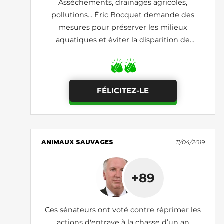
Assèchements, drainages agricoles,
pollutions... Éric Bocquet demande des
mesures pour préserver les milieux
aquatiques et éviter la disparition de
disparition de certaines espèces de poissons
d'eau douce
FÉLICITEZ-LE
ANIMAUX SAUVAGES
11/04/2019
+89
Ces sénateurs ont voté contre réprimer les
actions d'entrave à la chasse d’un an