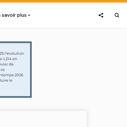
 savoir plus
5 l'évolution
ar L214 en
vier de
 ce
rintemps 2026
uire le