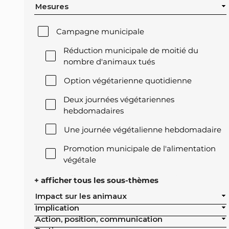
Mesures
Campagne municipale
Réduction municipale de moitié du
nombre d'animaux tués
Option végétarienne quotidienne
Deux journées végétariennes
hebdomadaires
Une journée végétalienne hebdomadaire
Promotion municipale de l'alimentation
végétale
Offre végétale lors des réceptions
+ afficher tous les sous-thèmes
officielles de la ville
Impact sur les animaux
Implication
Exclusion de l'élevage intensif des achats
Action, position, communication
publics de la ville