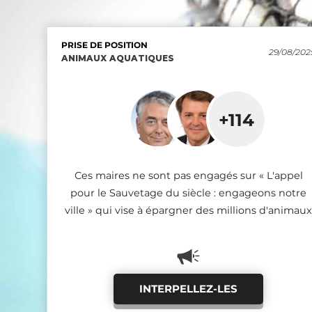
PRISE DE POSITION
PRISE DE POSITION
PRISE DE POSITION
29/08/202
22/10/202
10/12/202
ANIMAUX AQUATIQUES
ANIMAUX AQUATIQUES
ANIMAUX AQUATIQUES
+114
+61
+21
Ces députés ont signé la charte «Sauvetage du
Ces maires sont engagés sur « L'appel pour le
Ces maires ne sont pas engagés sur « L'appel
Sauvetage du siècle : engageons notre ville » qui
siècle» et s'engagent sur tout ou partie de ses 10
pour le Sauvetage du siècle : engageons notre
ville » qui vise à épargner des millions d'animaux
vise à épargner des millions d'animaux
mesures
INTERPELLEZ-LES
FÉLICITEZ-LES
FÉLICITEZ-LES