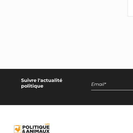
Développement des productions
végétales
Encadrement national des
discours promotionnels sur les
produits d'origine animale
Exclusion de l'élevage intensif et
de la pisciculture de la
restauration collective
Campagne européenne
Suivre l'actualité
Réduction de moitié du nombre
politique
d'animaux terrestres tués dans
l'UE
Réduction de moitié du nombre
d'animaux aquatiques tués dans
l'UE
Moratoire européen sur les