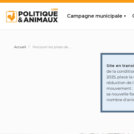
Campagne municipale
Accueil
Parcourir les prises de position des personnalités et partis politiques
Site en transi
de la conditi
2025, place l
réduction de 
mouvement : l
sa nouvelle fo
nombre d'ani