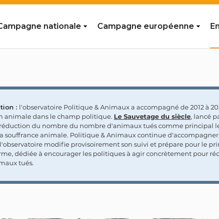
Campagne nationale
Campagne européenne
En
tion :
l'observatoire Politique & Animaux a accompagné de 2012 à 202
on animale dans le champ politique.
Le Sauvetage du siècle
, lancé p
a réduction du nombre du nombre d'animaux tués comme principal le
la souffrance animale. Politique & Animaux continue d'accompagner
'observatoire modifie provisoirement son suivi et prépare pour le p
rme, dédiée à encourager les politiques à agir concrètement pour réd
maux tués.