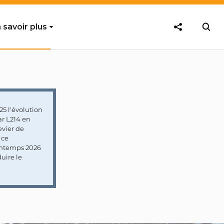
 savoir plus
5 l'évolution
ar L214 en
vier de
 ce
rintemps 2026
uire le