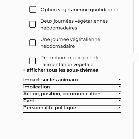
Option végétarienne quotidienne
Deux journées végétariennes
hebdomadaires
Une journée végétalienne
hebdomadaire
Promotion municipale de
l'alimentation végétale
+ afficher tous les sous-thèmes
Offre végétale lors des réceptions
Impact sur les animaux
officielles de la ville
Implication
Action, position, communication
Exclusion de l'élevage intensif des
Parti
achats publics de la ville
Personnalité politique
Exclusion de la pisciculture des
achats publics de la ville
Campagne nationale