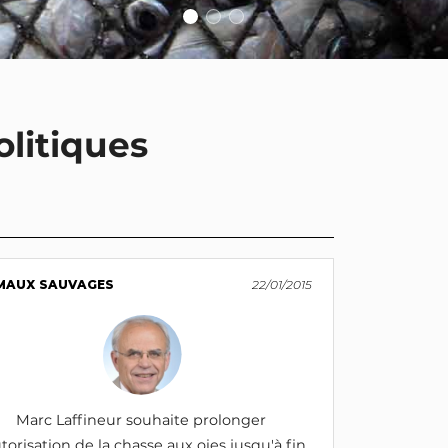
olitiques
MAUX SAUVAGES
22/01/2015
Marc Laffineur souhaite prolonger
utorisation de la chasse aux oies jusqu'à fin