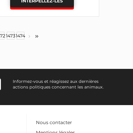
INTERPELLEZ-LES
472
1473
1474
Informez-vous et réagissez aux dernières
actions politiques concernant les animaux.
Nous contacter
Mentions légales