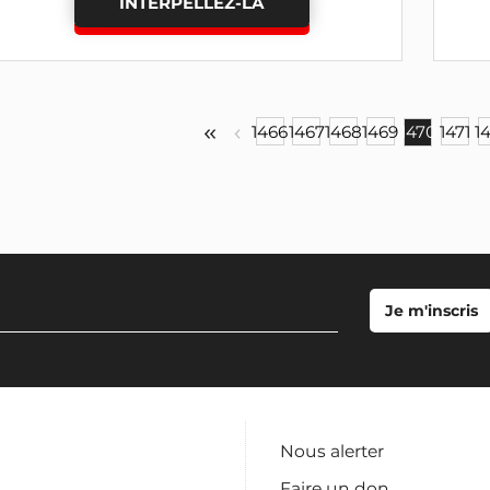
INTERPELLEZ-LA
1466
1467
1468
1469
1470
1471
1
Nous alerter
Faire un don