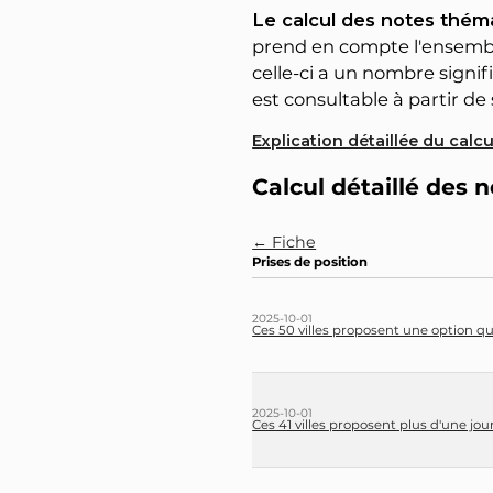
Le calcul des notes théma
prend en compte l'ensemble
celle-ci a un nombre signifi
est consultable à partir de s
Explication détaillée du calc
Calcul détaillé des n
← Fiche
Prises de position
2025-10-01
Ces 50 villes proposent une option qu
2025-10-01
Ces 41 villes proposent plus d'une jo