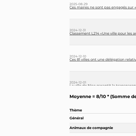
2025-08-29
Ces maires ne sont pas engagés sur « 
2024-12-31
Classement L214 «Une ville pour les 
2024-12-10
Ces 81 villes ont une délégation relati
2024-12-01
La ville de Nice garantit la transparen
Moyenne = 8/10 * (Somme des
2024-10-26
Thème
Nice accueille son « premier festival
Général
Animaux de compagnie
2024-10-08