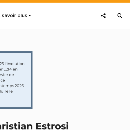
 savoir plus
5 l'évolution
ar L214 en
vier de
 ce
rintemps 2026
uire le
ristian Estrosi