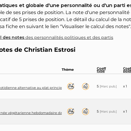
tiques et globale d'une personnalité ou d'un parti 
 de ses prises de position. La note d'une personnalité 
catif de 5 prises de position. Le détail du calcul de la n
a fiche en suivant le lien "Visualiser le calcul des notes"
ul des notes
des personnalités politiques et des partis
otes de Christian Estrosi
Coeff
Coef
Thème
type
poid
5
x 1
[Marc pub.]
otidienne alternative au plat principal, dite «sans viande» voir «végétarienne
5
x 1
[Marc pub.]
urnée végétarienne hebdomadaire dans leurs cantines scolaires, soit entre 5 e