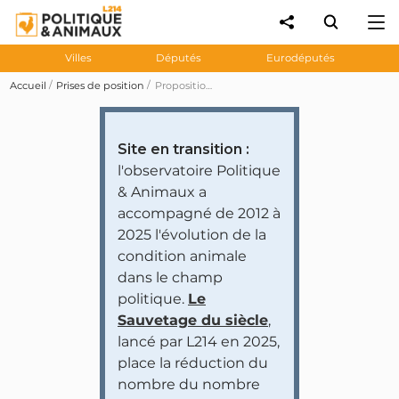
Villes
Députés
Eurodéputés
Accueil
Prises de position
Proposition de loi 618 visant à abolir la chasse à courre et à réhabiliter les chiens des meutes
Site en transition :
l'observatoire Politique
& Animaux a
accompagné de 2012 à
2025 l'évolution de la
condition animale
dans le champ
politique.
Le
Sauvetage du siècle
,
lancé par L214 en 2025,
place la réduction du
nombre du nombre