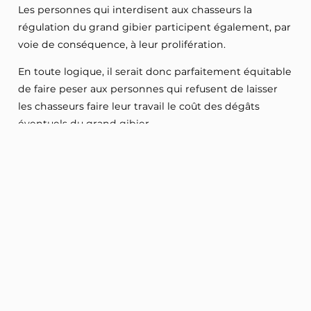
Les personnes qui interdisent aux chasseurs la
régulation du grand gibier participent également, par
voie de conséquence, à leur prolifération.
En toute logique, il serait donc parfaitement équitable
de faire peser aux personnes qui refusent de laisser
les chasseurs faire leur travail le coût des dégâts
éventuels du grand gibier.
Dans de nombreux départements, les fédérations de
chasseurs doivent également supporter le coût des
dégâts causés par le grand gibier sur des terrains où
les propriétaires ont refusé de débroussailler les
Lire la suite
abords, notamment les terres cultivées.
Or, il est communément admis que les herbes hautes
Crédits
sont un habitat pour les sangliers.
Soumis par
Thierry Lherm
L’article unique vise à supprimer le droit à
indemnisation pour les dégâts de grands gibiers à