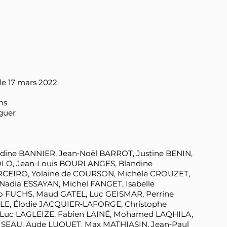
le 17 mars 2022.
ns
guer
ine BANNIER, Jean‑Noël BARROT, Justine BENIN,
BOLO, Jean‑Louis BOURLANGES, Blandine
RCEIRO, Yolaine de COURSON, Michèle CROUZET,
dia ESSAYAN, Michel FANGET, Isabelle
FUCHS, Maud GATEL, Luc GEISMAR, Perrine
LE, Élodie JACQUIER‑LAFORGE, Christophe
‑Luc LAGLEIZE, Fabien LAINÉ, Mohamed LAQHILA,
OISEAU, Aude LUQUET, Max MATHIASIN, Jean‑Paul