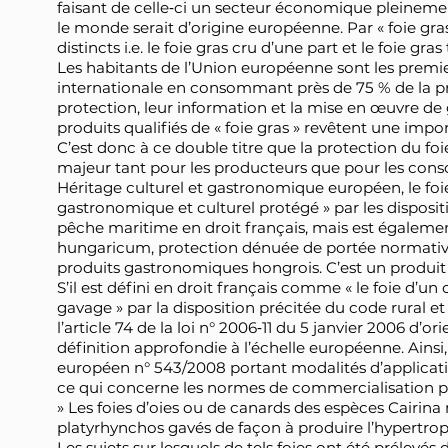
faisant de celle‑ci un secteur économique pleinemen
le monde serait d’origine européenne. Par « foie gra
distincts i.e. le foie gras cru d’une part et le foie gra
Les habitants de l’Union européenne sont les premi
internationale en consommant près de 75 % de la pr
protection, leur information et la mise en œuvre de g
produits qualifiés de « foie gras » revêtent une impo
C’est donc à ce double titre que la protection du 
majeur tant pour les producteurs que pour les co
Héritage culturel et gastronomique européen, le foie 
gastronomique et culturel protégé » par les dispositio
pêche maritime en droit français, mais est égalem
hungaricum, protection dénuée de portée normative
produits gastronomiques hongrois. C’est un produ
S’il est défini en droit français comme « le foie d’u
gavage » par la disposition précitée du code rural et
l’article 74 de la loi n° 2006‑11 du 5 janvier 2006 d’or
définition approfondie à l’échelle européenne. Ainsi,
européen n° 543/2008 portant modalités d’applicat
ce qui concerne les normes de commercialisation pou
» Les foies d’oies ou de canards des espèces Cairi
platyrhynchos gavés de façon à produire l’hypertrop
Les sujets sur lesquels de tels foies ont été prélevé