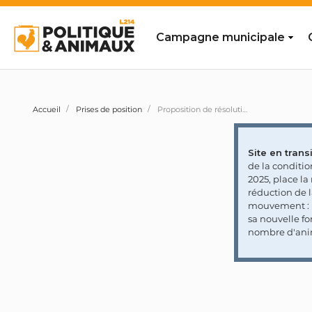
Campagne municipale
Accueil
Prises de position
Proposition de résolution européenne n°5186 visant à soutenir l'obligation du gavage pour l'utilisation commerciale de l’appellation «foie gras» et l'obligation de poids mimimums
Site en transi
de la conditi
2025, place l
réduction de 
mouvement : l
sa nouvelle fo
nombre d'ani