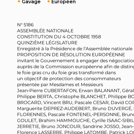
Gavage
Européen
N° 5186
ASSEMBLÉE NATIONALE
CONSTITUTION DU 4 OCTOBRE 1958
QUINZIÈME LÉGISLATURE
Enregistré à la Présidence de l’Assemblée nationale 
PROPOSITION DE RÉSOLUTION EUROPÉENNE
invitant le Gouvernement à engager des négociatio
auprès de la Commission européenne afin de distin
le foie gras cru du foie gras transformé dans
un objectif de protection des consommateurs
présentée par Mesdames et Messieurs
Jean‑Pierre CUBERTAFON, Erwan BALANANT, Gérald
Philippe BERTA, Christophe BLANCHET, Philippe 
BROCARD, Vincent BRU, Pascale CESAR, David CO
Marguerite DEPREZ‑AUDEBERT, Bruno DUVERGÉ, Na
FLORENNES, Pascale FONTENEL‑PERSONNE, Bruno 
GOULET, Brahim HAMMOUCHE, Cyrille ISAAC‑SIBIL
JERRETIE, Bruno JONCOUR, Sandrine JOSSO, Jean
Florence LASSERRE, Philippe LATOMBE, Patrick L