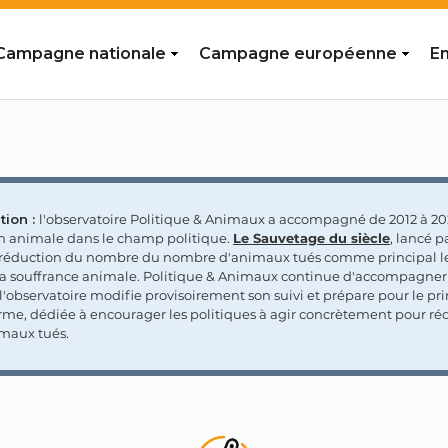
Campagne nationale
Campagne européenne
En
tion :
l'observatoire Politique & Animaux a accompagné de 2012 à 202
on animale dans le champ politique.
Le Sauvetage du siècle
, lancé p
a réduction du nombre du nombre d'animaux tués comme principal le
la souffrance animale. Politique & Animaux continue d'accompagner
'observatoire modifie provisoirement son suivi et prépare pour le p
rme, dédiée à encourager les politiques à agir concrètement pour réd
maux tués.