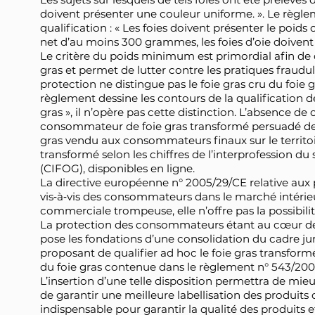
doivent présenter une couleur uniforme. ». Le règlem
qualification : « Les foies doivent présenter le poids 
net d’au moins 300 grammes, les foies d’oie doivent
Le critère du poids minimum est primordial afin de 
gras et permet de lutter contre les pratiques fraudu
protection ne distingue pas le foie gras cru du foie gr
règlement dessine les contours de la qualification de
gras », il n’opère pas cette distinction. L’absence de 
consommateur de foie gras transformé persuadé de 
gras vendu aux consommateurs finaux sur le territoire
transformé selon les chiffres de l’interprofession du 
(CIFOG), disponibles en ligne.
La directive européenne n° 2005/29/CE relative aux
vis‑à‑vis des consommateurs dans le marché intérie
commerciale trompeuse, elle n’offre pas la possibili
La protection des consommateurs étant au cœur des 
pose les fondations d’une consolidation du cadre juri
proposant de qualifier ad hoc le foie gras transformé
du foie gras contenue dans le règlement n° 543/2008 
L’insertion d’une telle disposition permettra de mi
de garantir une meilleure labellisation des produits d
indispensable pour garantir la qualité des produits 