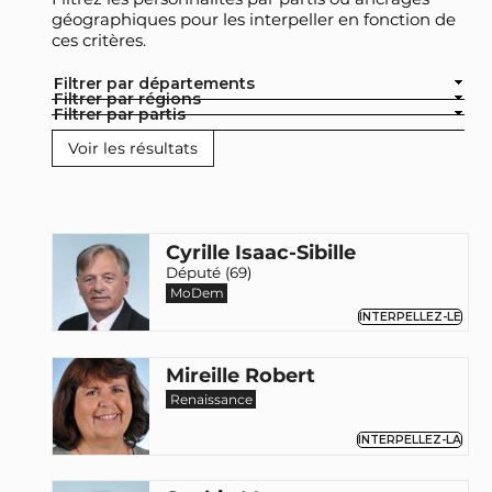
géographiques pour les interpeller en fonction de
ces critères.
Filtrer par départements
Filtrer par régions
Filtrer par partis
Cyrille Isaac-Sibille
Député (69)
MoDem
INTERPELLEZ-LE
Mireille Robert
Renaissance
INTERPELLEZ-LA