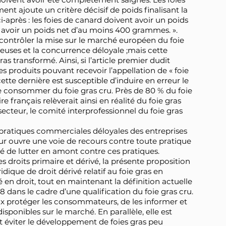
ent ajoute un critère décisif de poids finalisant la
ci‑après : les foies de canard doivent avoir un poids
 avoir un poids net d’au moins 400 grammes. ».
contrôler la mise sur le marché européen du foie
leuses et la concurrence déloyale ;mais cette
as transformé. Ainsi, si l’article premier dudit
s produits pouvant recevoir l’appellation de « foie
cette dernière est susceptible d’induire en erreur le
consommer du foie gras cru. Près de 80 % du foie
 français relèverait ainsi en réalité du foie gras
secteur, le comité interprofessionnel du foie gras
 pratiques commerciales déloyales des entreprises
ur ouvre une voie de recours contre toute pratique
té de lutter en amont contre ces pratiques.
droits primaire et dérivé, la présente proposition
dique de droit dérivé relatif au foie gras en
 en droit, tout en maintenant la définition actuelle
dans le cadre d’une qualification du foie gras cru.
eux protéger les consommateurs, de les informer et
isponibles sur le marché. En parallèle, elle est
et éviter le développement de foies gras peu