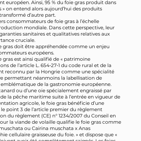
t européen. Ainsi, 95 % du foie gras produit dans
s » on entend alors aujourd’hui des produits
s transformé d’autre part.
ers consommateurs de foie gras à l’échelle
oduction mondiale. Dans cette perspective, leur
aranties sanitaires et qualitatives relatives aux
rtance cruciale.
foie gras doit être appréhendée comme un enjeu
nsommateurs européens.
gras est ainsi qualifié de « patrimoine
ns de l’article L. 654‑27‑1 du code rural et de la
ent reconnu par la Hongrie comme une spécialité
 permettant néanmoins la labellisation de
it emblématique de la gastronomie européenne.
n canard ou d’une oie spécialement engraissé par
 de la pêche maritime suite à l’entrée en vigueur de
ientation agricole, le foie gras bénéficie d’une
 le point 3 de l’article premier du règlement
ion du règlement (CE) n° 1234/2007 du Conseil en
r la viande de volaille qualifie le foie gras comme
na muschata ou Cairina muschata x Anas
hie cellulaire graisseuse du foie. » et dispose que «
s doivent avoir été complètement saignés. Les foies