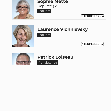
Sophie Mette
Députée (33)
MoDem
INTERPELLEZ-LA
Laurence Vichnievsky
MoDem
INTERPELLEZ-LA
Patrick Loiseau
Renaissance
Michèle de Vaucouleurs
MoDem
INTERPELLEZ-LA