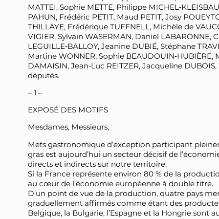
MATTEI, Sophie METTE, Philippe MICHEL‑KLEISBA
PAHUN, Frédéric PETIT, Maud PETIT, Josy POUEYT
THILLAYE, Frédérique TUFFNELL, Michèle de VAUC
VIGIER, Sylvain WASERMAN, Daniel LABARONNE, 
LEGUILLE‑BALLOY, Jeanine DUBIÉ, Stéphane TRAV
Martine WONNER, Sophie BEAUDOUIN‑HUBIÈRE, Mic
DAMAISIN, Jean‑Luc REITZER, Jacqueline DUBOIS,
députés.
– 1 –
EXPOSÉ DES MOTIFS
Mesdames, Messieurs,
Mets gastronomique d’exception participant pleineme
gras est aujourd’hui un secteur décisif de l’économ
directs et indirects sur notre territoire.
Si la France représente environ 80 % de la productio
au cœur de l’économie européenne à double titre.
D’un point de vue de la production, quatre pays m
graduellement affirmés comme étant des producteur
Belgique, la Bulgarie, l’Espagne et la Hongrie sont a