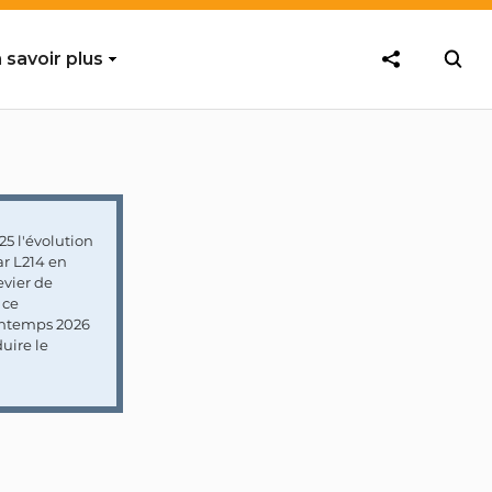
 savoir plus
5 l'évolution
ar L214 en
vier de
 ce
rintemps 2026
uire le