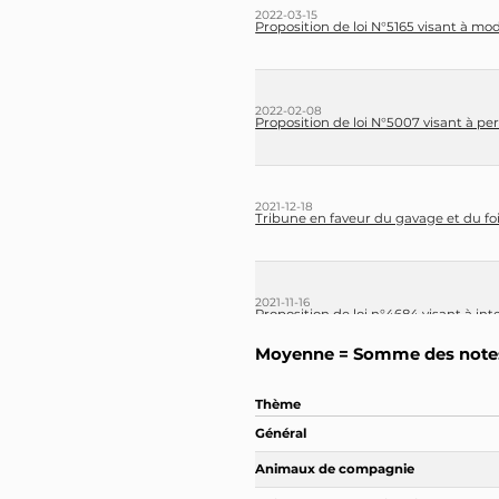
2022-03-15
Proposition de loi N°5165 visant à mo
2022-02-08
Proposition de loi N°5007 visant à p
2021-12-18
Tribune en faveur du gavage et du foi
2021-11-16
Proposition de loi n°4684 visant à int
Moyenne = Somme des notes
2021-04-16
Thème
Ces députés ont voté contre l'option 
Général
Animaux de compagnie
2021-04-16