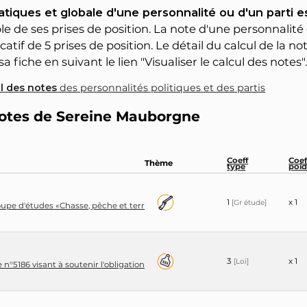
tiques et globale d'une personnalité ou d'un parti 
 de ses prises de position. La note d'une personnalité 
catif de 5 prises de position. Le détail du calcul de la n
a fiche en suivant le lien "Visualiser le calcul des notes"
ul des notes
des personnalités politiques et des partis
 notes de Sereine Mauborgne
Coeff
Coef
Thème
type
poid
1
x 1
[Gr étude]
pe d'études «Chasse, pêche et territoires» (2017-2022)
3
x 1
[Loi]
n°5186 visant à soutenir l'obligation du gavage pour l'utilisation commercial