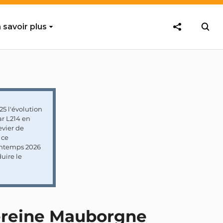
 savoir plus
5 l'évolution
ar L214 en
vier de
 ce
rintemps 2026
uire le
Sereine Mauborgne