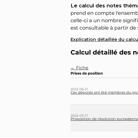
Le calcul des notes théma
prend en compte l'ensemble
celle-ci a un nombre signifi
est consultable à partir de s
Explication détaillée du calc
Calcul détaillé des
← Fiche
Prises de position
2022-06-21
Ces députés ont été membres du grou
2022-03-17
Proposition de résolution européenne 