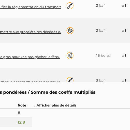
3
x 1
[Loi]
difier la réglementation du transport aérien international pour lutter contre 
3
x 1
[Loi]
ermettre aux propriétaires décédés de reposer avec leurs animaux de compa
1
x 1
[Médias]
e gras pour «ne pas gâcher la fête»
3
x 1
[Loi]
erdire la chasse en enclos des cervidés et sangliers
 pondérées / Somme des coeffs multipliés
Note
→ Afficher plus de détails
5
x 1
[Vote]
végétarienne quotidienne dans la restauration collective (amt 3486, Loi clima
8
12.9