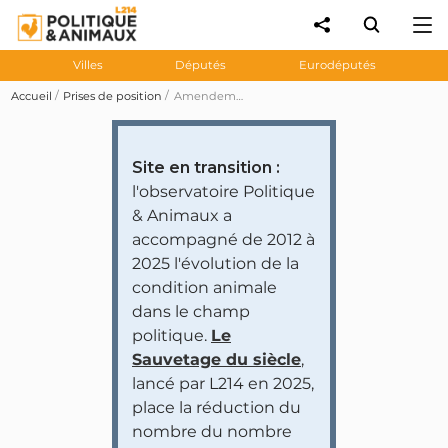
Villes
Députés
Eurodéputés
Accueil
Prises de position
Amendement 384, 551, 2042 et 2044 visant à ce que le ministère de la Santé appuie les établissements pour assurer la qualité nutritionnelle et gustative des menus végétariens
Site en transition :
l'observatoire Politique
& Animaux a
accompagné de 2012 à
2025 l'évolution de la
condition animale
dans le champ
politique.
Le
Sauvetage du siècle
,
lancé par L214 en 2025,
place la réduction du
nombre du nombre