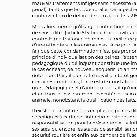
mauvais traitements infligés sans nécessité (ar
pénal), tandis que le Code rural et de la pêc
contravention de défaut de soins (article R.215
Mais alors même qu’il s’agit d’infractions cons
de sensibilité" (article 515-14 du Code civil), 
contre la maltraitance animale. La meilleure 
d’une atteinte sur les animaux est à ce jour l’
fait que cette condamnation n’est pas pro
principe d’individualisation des peines, l’a
pédagogique du délinquant constitue une impo
le cas échéant, de nouveau acquérir un animal
détention. Par ailleurs, si le travail d’intérê
certaines conditions, force est de constater d
que pédagogique et d’autre part le fait qu’un
et en tous les cas rarement exécutée au sein d
animale, nonobstant la qualification des faits.
Il existe pourtant de plus en plus de peines di
spécifiques à certaines infractions : stages de
responsabilisation pour la prévention et la lut
sexistes, ou encore les stages de sensibilisation
sécurité routière et enfin aux dangers de l’us