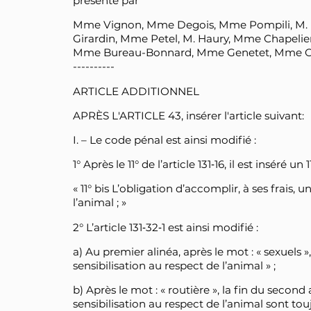
présenté par
Mme Vignon, Mme Degois, Mme Pompili, M. Po
Girardin, Mme Petel, M. Haury, Mme Chapelie
Mme Bureau-Bonnard, Mme Genetet, Mme O'Pet
----------
ARTICLE ADDITIONNEL
APRÈS L'ARTICLE 43, insérer l'article suivant:
I. – Le code pénal est ainsi modifié :
1° Après le 11° de l’article 131‑16, il est inséré un 1
« 11° bis L’obligation d’accomplir, à ses frais, 
l’animal ; »
2° L’article 131‑32‑1 est ainsi modifié :
a) Au premier alinéa, après le mot : « sexuels »,
sensibilisation au respect de l’animal » ;
b) Après le mot : « routière », la fin du second a
sensibilisation au respect de l’animal sont to