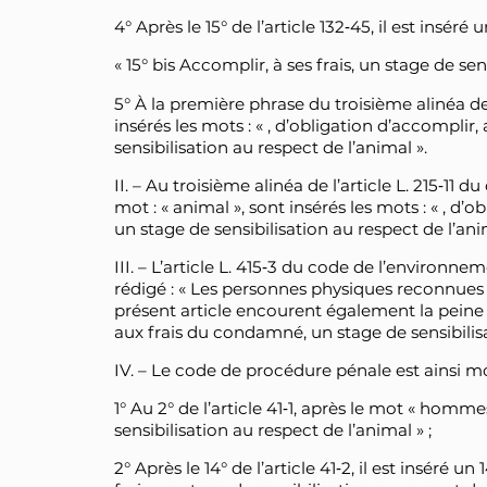
4° Après le 15° de l’article 132‑45, il est inséré u
« 15° bis Accomplir, à ses frais, un stage de sen
5° À la première phrase du troisième alinéa de l
insérés les mots : « , d’obligation d’accompli
sensibilisation au respect de l’animal ».
II. – Au troisième alinéa de l’article L. 215‑11 
mot : « animal », sont insérés les mots : « , d
un stage de sensibilisation au respect de l’ani
III. – L’article L. 415‑3 du code de l’environn
rédigé : « Les personnes physiques reconnues
présent article encourent également la peine
aux frais du condamné, un stage de sensibilisa
IV. – Le code de procédure pénale est ainsi mo
1° Au 2° de l’article 41‑1, après le mot « hommes
sensibilisation au respect de l’animal » ;
2° Après le 14° de l’article 41‑2, il est inséré un 