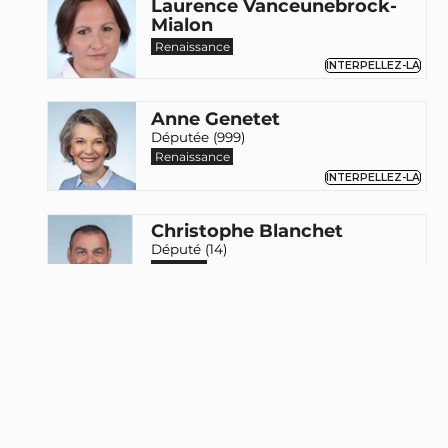
Laurence Vanceunebrock-
Mialon
Renaissance
INTERPELLEZ-LA
Anne Genetet
Députée (999)
Renaissance
INTERPELLEZ-LA
Christophe Blanchet
Député (14)
MoDem
INTERPELLEZ-LE
Annie Chapelier
SE
INTERPELLEZ-LA