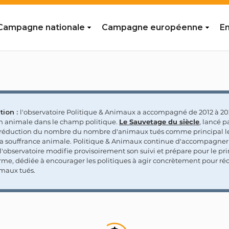
Campagne nationale
Campagne européenne
En
tion :
l'observatoire Politique & Animaux a accompagné de 2012 à 202
on animale dans le champ politique.
Le Sauvetage du siècle
, lancé p
a réduction du nombre du nombre d'animaux tués comme principal le
la souffrance animale. Politique & Animaux continue d'accompagner
'observatoire modifie provisoirement son suivi et prépare pour le p
rme, dédiée à encourager les politiques à agir concrètement pour réd
maux tués.