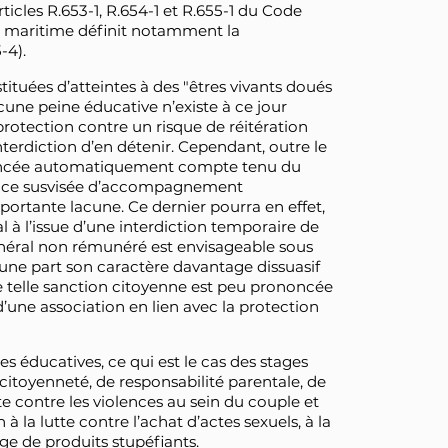
ticles R.653-1, R.654-1 et R.655-1 du Code
he maritime définit notamment la
-4).
tituées d’atteintes à des "êtres vivants doués
aucune peine éducative n’existe à ce jour
protection contre un risque de réitération
interdiction d’en détenir. Cependant, outre le
noncée automatiquement compte tenu du
bsence susvisée d’accompagnement
rtante lacune. Ce dernier pourra en effet,
 à l’issue d’une interdiction temporaire de
t général non rémunéré est envisageable sous
’une part son caractère davantage dissuasif
e telle sanction citoyenne est peu prononcée
’une association en lien avec la protection
tes éducatives, ce qui est le cas des stages
 citoyenneté, de responsabilité parentale, de
te contre les violences au sein du couple et
 à la lutte contre l’achat d’actes sexuels, à la
age de produits stupéfiants.