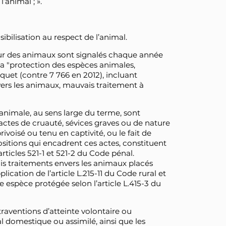
l’animal ; ».
bilisation au respect de l’animal.
sur des animaux sont signalés chaque année
 la "protection des espèces animales,
rquet (contre 7 766 en 2012), incluant
ers les animaux, mauvais traitement à
 animale, au sens large du terme, sont
 actes de cruauté, sévices graves ou de nature
voisé ou tenu en captivité, ou le fait de
sitions qui encadrent ces actes, constituent
articles 521-1 et 521-2 du Code pénal.
is traitements envers les animaux placés
ication de l’article L.215-11 du Code rural et
e espèce protégée selon l’article L.415-3 du
raventions d’atteinte volontaire ou
mal domestique ou assimilé, ainsi que les