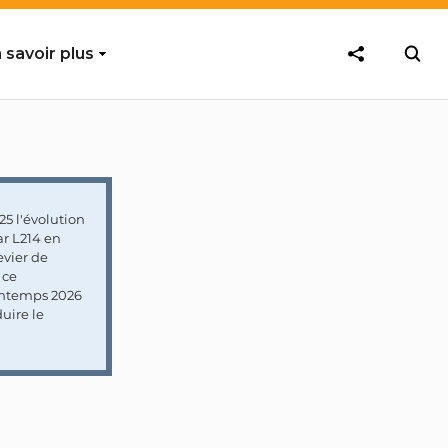
 savoir plus
5 l'évolution
ar L214 en
vier de
 ce
rintemps 2026
uire le