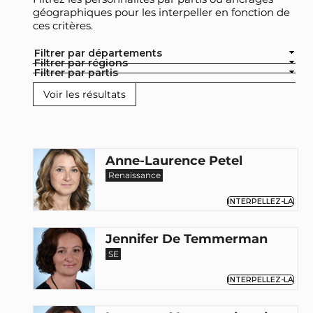
géographiques pour les interpeller en fonction de
ces critères.
Filtrer par départements
Filtrer par régions
Filtrer par partis
Anne-Laurence Petel
Renaissance
INTERPELLEZ-LA
Jennifer De Temmerman
SE
INTERPELLEZ-LA