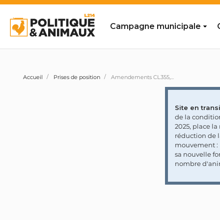
Campagne municipale
Accueil
Prises de position
Amendements CL355,832 et 1195 visant à créer un stage de sensibilisation au respect des animaux pour renforcer la réponse pénale contre la maltraitance des animaux
Site en transi
de la conditi
2025, place l
réduction de 
mouvement : l
sa nouvelle fo
nombre d'ani