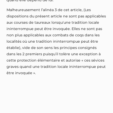
quand elle dépend de lui.
Malheureusement l’alinéa 3 de cet article, (Les
dispositions du présent article ne sont pas applicables
aux courses de taureaux lorsqu'une tradition locale
ininterrompue peut être invoquée. Elles ne sont pas
non plus applicables aux combats de coqs dans les
localités où une tradition ininterrompue peut être
établie), vide de son sens les principes consignés
dans les 2 premiers puisqu’il tolère une exception à
cette protection élémentaire et autorise « ces sévices
graves quand une tradition locale ininterrompue peut
être invoquée ».
Lire la suite
Comment le législateur peut-il à la fois condamner
des actes considérés comme contraires à l’éthique et
s’incliner devant le poids d’une tradition en légalisant,
Sources
en son nom, la brutalité, la torture, et la mort infligées
Assemblée nationale
à des taureaux ou à des coqs puisqu’il s’agit