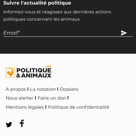
Suivre l'actualité politique
Michel Castellani
Informez-vous et réagissez aux dernières actions
Député (2B)
PaC
politiques concernant les animaux.
INTERPELLEZ-LE
Esther Benbassa
DVG
INTERPELLEZ-LA
Cédric Villani
GÉ
A propos
La notation
Dossiers
INTERPELLEZ-LE
Nous alerter
Faire un don
Mentions légales
Politique de confidentialité
Bastien Lachaud
Député (93)
FI, PG
INTERPELLEZ-LE