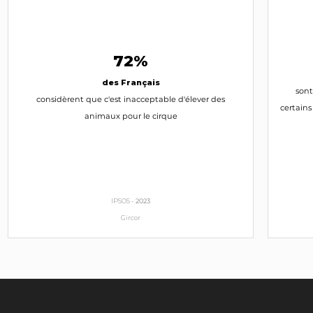
Corinne Vignon
Députée (31)
Renaissance
INTERPELLEZ-LA
72%
des Français
David Belliard
sont
considèrent que c'est inacceptable d'élever des
Conseil de Paris
certains
EELV
animaux pour le cirque
INTERPELLEZ-LE
Éric Coquerel
Député (93)
FI, PG
IPSOS -
2023
INTERPELLEZ-LE
Gircor
Arnaud Bazin
Sénateur (95)
LR
INTERPELLEZ-LE