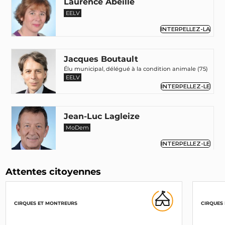
Laurence Abeille
EELV
INTERPELLEZ-LA
Jacques Boutault
Élu municipal, délégué à la condition animale (75)
EELV
INTERPELLEZ-LE
Jean-Luc Lagleize
MoDem
INTERPELLEZ-LE
Attentes citoyennes
Claire O'Petit
Renaissance
INTERPELLEZ-LA
CIRQUES ET MONTREURS
CIRQUES