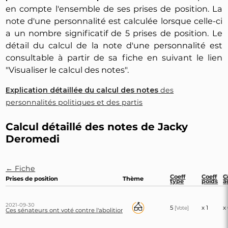
en compte l'ensemble de ses prises de position. La
note d'une personnalité est calculée lorsque celle-ci
a un nombre significatif de 5 prises de position. Le
détail du calcul de la note d'une personnalité est
consultable à partir de sa fiche en suivant le lien
"Visualiser le calcul des notes".
Explication détaillée du calcul des notes
des
personnalités politiques et des partis
Calcul détaillé des notes de Jacky
Deromedi
← Fiche
Coeff
Coeff
C
Prises de position
Thème
type
poids
â
2021-09-30
5
x 1
x
[Vote]
Ces sénateurs ont voté contre l'abolition des corridas et des combats de coq