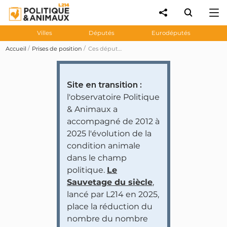
Villes
Députés
Eurodéputés
Accueil
Prises de position
Ces députés ont voté contre l'interdiction de la castration à vif et de la coupe des queues des porcelets (amendement 2018)
Site en transition :
l'observatoire Politique
& Animaux a
accompagné de 2012 à
2025 l'évolution de la
condition animale
dans le champ
politique.
Le
Sauvetage du siècle
,
lancé par L214 en 2025,
place la réduction du
nombre du nombre