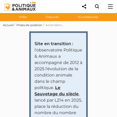
Villes
Députés
Eurodéputés
Accueil
Prises de position
Amendements 194, 415, 213, 228 et 17 visant à créer une liste positive limitant les espèces non domestiques dont les animaux peuvent être détenus par des particuliers (adoptés)
Site en transition :
l'observatoire Politique
& Animaux a
accompagné de 2012 à
2025 l'évolution de la
condition animale
dans le champ
politique.
Le
Sauvetage du siècle
,
lancé par L214 en 2025,
place la réduction du
nombre du nombre