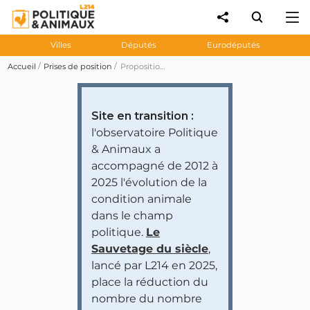
Villes
Députés
Eurodéputés
Accueil
Prises de position
Proposition de résolution européenne de l'AN N°224 visant à «interdire la senne démersale dans la bande côtière des 12 milles dans les Hauts‑de‑France et en Normandie»
Site en transition :
l'observatoire Politique
& Animaux a
accompagné de 2012 à
2025 l'évolution de la
condition animale
dans le champ
politique.
Le
Sauvetage du siècle
,
lancé par L214 en 2025,
place la réduction du
nombre du nombre