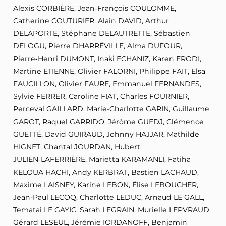
Alexis CORBIÈRE, Jean‑François COULOMME,
Catherine COUTURIER, Alain DAVID, Arthur
DELAPORTE, Stéphane DELAUTRETTE, Sébastien
DELOGU, Pierre DHARRÉVILLE, Alma DUFOUR,
Pierre‑Henri DUMONT, Inaki ECHANIZ, Karen ERODI,
Martine ETIENNE, Olivier FALORNI, Philippe FAIT, Elsa
FAUCILLON, Olivier FAURE, Emmanuel FERNANDES,
Sylvie FERRER, Caroline FIAT, Charles FOURNIER,
Perceval GAILLARD, Marie-Charlotte GARIN, Guillaume
GAROT, Raquel GARRIDO, Jérôme GUEDJ, Clémence
GUETTÉ, David GUIRAUD, Johnny HAJJAR, Mathilde
HIGNET, Chantal JOURDAN, Hubert
JULIEN‑LAFERRIÈRE, Marietta KARAMANLI, Fatiha
KELOUA HACHI, Andy KERBRAT, Bastien LACHAUD,
Maxime LAISNEY, Karine LEBON, Élise LEBOUCHER,
Jean-Paul LECOQ, Charlotte LEDUC, Arnaud LE GALL,
Tematai LE GAYIC, Sarah LEGRAIN, Murielle LEPVRAUD,
Gérard LESEUL, Jérémie IORDANOFF, Benjamin