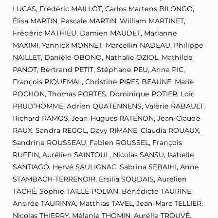
LUCAS, Frédéric MAILLOT, Carlos Martens BILONGO,
Élisa MARTIN, Pascale MARTIN, William MARTINET,
Frédéric MATHIEU, Damien MAUDET, Marianne
MAXIMI, Yannick MONNET, Marcellin NADEAU, Philippe
NAILLET, Danièle OBONO, Nathalie OZIOL, Mathilde
PANOT, Bertrand PETIT, Stéphane PEU, Anna PIC,
François PIQUEMAL, Christine PIRES BEAUNE, Marie
POCHON, Thomas PORTES, Dominique POTIER, Loïc
PRUD’HOMME, Adrien QUATENNENS, Valérie RABAULT,
Richard RAMOS, Jean‑Hugues RATENON, Jean-Claude
RAUX, Sandra REGOL, Davy RIMANE, Claudia ROUAUX,
Sandrine ROUSSEAU, Fabien ROUSSEL, François
RUFFIN, Aurélien SAINTOUL, Nicolas SANSU, Isabelle
SANTIAGO, Hervé SAULIGNAC, Sabrina SEBAIHI, Anne
STAMBACH‑TERRENOIR, Ersilia SOUDAIS, Aurélien
TACHÉ, Sophie TAILLÉ‑POLIAN, Bénédicte TAURINE,
Andrée TAURINYA, Matthias TAVEL, Jean-Marc TELLIER,
Nicolas THIERRY, Mélanie THOMIN, Aurélie TROUVÉ,