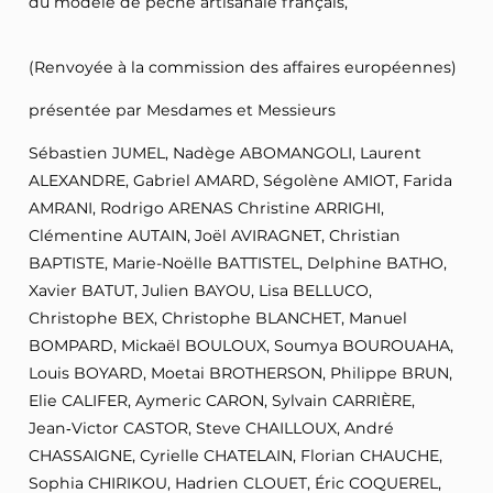
du modèle de pêche artisanale français,
(Renvoyée à la commission des affaires européennes)
présentée par Mesdames et Messieurs
Sébastien JUMEL, Nadège ABOMANGOLI, Laurent
ALEXANDRE, Gabriel AMARD, Ségolène AMIOT, Farida
AMRANI, Rodrigo ARENAS Christine ARRIGHI,
Clémentine AUTAIN, Joël AVIRAGNET, Christian
BAPTISTE, Marie-Noëlle BATTISTEL, Delphine BATHO,
Xavier BATUT, Julien BAYOU, Lisa BELLUCO,
Christophe BEX, Christophe BLANCHET, Manuel
BOMPARD, Mickaël BOULOUX, Soumya BOUROUAHA,
Louis BOYARD, Moetai BROTHERSON, Philippe BRUN,
Elie CALIFER, Aymeric CARON, Sylvain CARRIÈRE,
Jean‑Victor CASTOR, Steve CHAILLOUX, André
CHASSAIGNE, Cyrielle CHATELAIN, Florian CHAUCHE,
Sophia CHIRIKOU, Hadrien CLOUET, Éric COQUEREL,