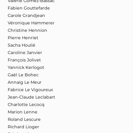
Valérie Gomez-Bassac
Fabien Gouttefarde
Carole Grandjean
Véronique Hammerer
Christine Hennion
Pierre Henriet
Sacha Houlié
Caroline Janvier
François Jolivet
Yannick Kerlogot
Gaël Le Bohec
Annaïg Le Meur
Fabrice Le Vigoureux
Jean-Claude Leclabart
Charlotte Lecocq
Marion Lenne
Roland Lescure
Richard Lioger