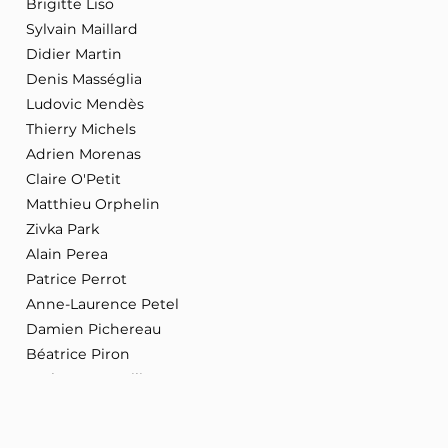
Brigitte Liso
Sylvain Maillard
Didier Martin
Denis Masséglia
Ludovic Mendès
Thierry Michels
Adrien Morenas
Claire O'Petit
Matthieu Orphelin
Zivka Park
Alain Perea
Patrice Perrot
Anne-Laurence Petel
Damien Pichereau
Béatrice Piron
Barbara Pompili
Lire la suite
Jean-Pierre Pont
Isabelle Rauch