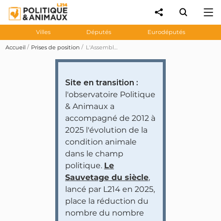
Villes
Députés
Eurodéputés
Accueil
Prises de position
L'Assemblée adopte à l'unanimité la proposition de résolution européenne visant à faire interdire la pêche électrique
Site en transition :
l'observatoire Politique
& Animaux a
accompagné de 2012 à
2025 l'évolution de la
condition animale
dans le champ
politique.
Le
Sauvetage du siècle
,
lancé par L214 en 2025,
place la réduction du
nombre du nombre