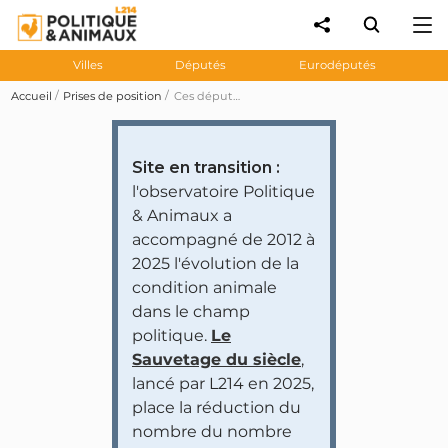
Villes
Députés
Eurodéputés
Accueil
Prises de position
Ces députés n'ont pas participé au vote sur les amendements au projet de loi de finances 2023 visant à pénaliser fiscalement les donateurs des associations relayant les images de lanceurs d'alerte (amendent rejeté)
Site en transition :
l'observatoire Politique
& Animaux a
accompagné de 2012 à
2025 l'évolution de la
condition animale
dans le champ
politique.
Le
Sauvetage du siècle
,
lancé par L214 en 2025,
place la réduction du
nombre du nombre